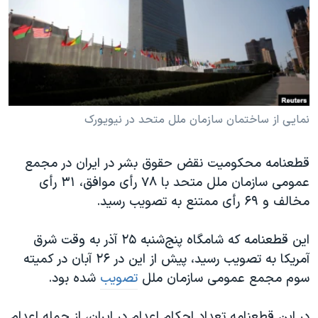
دنبال کنید
مستندها
فرهنگ و زندگی
حقوق شهروندی
انتخابات ریاست جمهوری آمریکا ۲۰۲۴
اقتصادی
حمله جمهوری اسلامی به اسرائیل
رمز مهسا
علم و فناوری
زبانهای مختلف
اسرائیل در جنگ
ورزش زنان در ایران
نمایی از ساختمان سازمان ملل متحد در نیویورک
گالری عکس
اعتراضات زن، زندگی، آزادی
قطعنامه محکومیت نقض حقوق بشر در ایران در مجمع
آرشیو پخش زنده
مجموعه مستندهای دادخواهی
عمومی سازمان ملل متحد با ۷۸ رأی موافق، ۳۱ رأی
تریبونال مردمی آبان ۹۸
مخالف و ۶۹ رأی ممتنع به تصویب رسید.
دادگاه حمید نوری
این قطعنامه که شامگاه پنج‌شنبه ۲۵ آذر به وقت شرق
چهل سال گروگان‌گیری
آمریکا به تصویب رسید، پیش از این در ۲۶ آبان در کمیته
قانون شفافیت دارائی کادر رهبری ایران
سوم مجمع عمومی سازمان ملل
تصویب
شده بود.
اعتراضات مردمی آبان ۹۸
در این قطعنامه تعداد احکام اعدام در ایران، از جمله اعدام