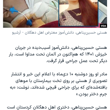
دنبال کنید
مستندها
فرهنگ و زندگی
حقوق شهروندی
انتخابات ریاست جمهوری آمریکا ۲۰۲۴
اقتصادی
حمله جمهوری اسلامی به اسرائیل
رمز مهسا
علم و فناوری
هستی حسین‌پناهی، دانش‌آموز معترض اهل دهگلان - آرشیو
زبانهای مختلف
اسرائیل در جنگ
ورزش زنان در ایران
هستی حسین‌پناهی، دانش‌آموز آسیب‌دیده در جریان
گالری عکس
اعتراضات زن، زندگی، آزادی
خیزش ۱۴۰۱ که هم‌اکنون در آلمان تحت مداوا است، بار
آرشیو پخش زنده
مجموعه مستندهای دادخواهی
دیگر تحت عمل جراحی قرار گرفت.
تریبونال مردمی آبان ۹۸
مادر او روز دوشنبه ۱۰ دی‌ماه با اعلام این خبر و انتشار
دادگاه حمید نوری
تصویری از هستی بر روی تخت بیمارستان با موهای
چهل سال گروگان‌گیری
بافته‌شده‌ای که برای جراحی قیچی شده‌اند، نوشت: «به
جرم دختر بودن.»
قانون شفافیت دارائی کادر رهبری ایران
اعتراضات مردمی آبان ۹۸
هستی حسین‌پناهی، دختری اهل دهگلان کردستان است