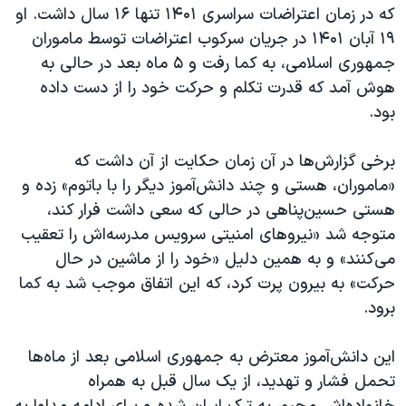
اسرائیل در جنگ
که در زمان اعتراضات سراسری ۱۴۰۱ تنها ۱۶ سال داشت. او
۱۹ آبان ۱۴۰۱ در جریان سرکوب اعتراضات توسط ماموران
نرگس محمدی برنده جایزه نوبل صلح
جمهوری اسلامی، به کما رفت و ۵ ماه بعد در حالی به
همایش محافظه‌کاران آمریکا «سی‌پک»
هوش آمد که قدرت تکلم و حرکت خود را از دست داده
صفحه‌های ویژه
بود.
سفر پرزیدنت ترامپ به چین
برخی گزارش‌ها در آن زمان حکایت از آن داشت که
«ماموران، هستی و چند دانش‌آموز دیگر را با باتوم» زده و
هستی حسین‌پناهی در حالی که سعی داشت فرار کند،
متوجه شد «نیروهای امنیتی سرویس مدرسه‌اش را تعقیب
می‌کنند» و به همین دلیل «خود را از ماشین در حال
حرکت» به بیرون پرت کرد، که این اتفاق موجب شد به کما
برود.
این دانش‌آموز معترض به جمهوری اسلامی بعد از ماه‌ها
تحمل فشار و تهدید، از یک سال قبل به همراه