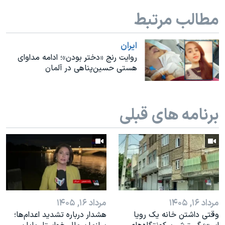
اسرائیل در جنگ
مطالب مرتبط
نرگس محمدی برنده جایزه نوبل صلح
همایش محافظه‌کاران آمریکا «سی‌پک»
ايران
روایت رنج «دختر بودن»؛ ادامه مداوای
صفحه‌های ویژه
هستی حسین‌پناهی در آلمان
سفر پرزیدنت ترامپ به چین
برنامه های قبلی
مرداد ۱۶, ۱۴۰۵
مرداد ۱۶, ۱۴۰۵
وقتی داشتن خانه یک رویا
هشدار درباره تشدید اعدام‌ها؛