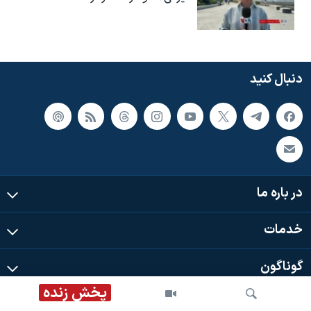
دنبال کنید
در باره ما
خدمات
گوناگون
پخش زنده