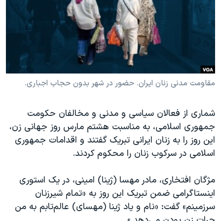
دنبال کنید
مستندها
فرهنگ و زندگی
حقوق شهروندی
انتخابات ریاست جمهوری آمریکا ۲۰۲۴
اقتصادی
حمله جمهوری اسلامی به اسرائیل
رمز مهسا
علم و فناوری
زبانهای مختلف
اسرائیل در جنگ
ورزش زنان در ایران
مقاومت مدنی زنان ایران. حضور در شهر بدون حجاب اجباری.
گالری عکس
اعتراضات زن، زندگی، آزادی
شماری از فعالان سیاسی و مدنی و مخالفان حکومت
آرشیو پخش زنده
مجموعه مستندهای دادخواهی
جمهوری اسلامی، به مناسبت هشتم مارس روز جهانی زن،
تریبونال مردمی آبان ۹۸
این روز را به زنان ایرانی تبریک گفتند و اقدامات جمهوری
اسلامی در سرکوب زنان را محکوم کردند.
دادگاه حمید نوری
چهل سال گروگان‌گیری
مژگان افتخاری، مادر مهسا (ژینا) امینی، در یک استوری
قانون شفافیت دارائی کادر رهبری ایران
اینستاگرامی ضمن تبریک این روز به «تمام شیرزنان
سرزمینم» گفت: «نام و یاد ژینا (مهسای) عالم‌تابم به من
اعتراضات مردمی آبان ۹۸
جرات زن بودن می‌دهد.»