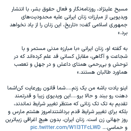
مسیح علینژاد، روزنامه‌نگار و فعال حقوق بشر، با انتشار
ویدیویی از مبارزات زنان ایرانی علیه محدودیت‌های
جمهوری اسلامی گفت: «تاریخ، این زنان را از یاد نخواهد
برد.»
به گفته او، زنان ایرانی «با مبارزه مدنی مستمر و با
شجاعت و آگاهی، مقابل کسانی قد علم کرده‌اند که در
توحش و بی‌رحمی همتای داعش و در جهل و تعصب
هماورد طالبان هستند.»
اینو یادت باشه من یک زنم….شما قانون رو‌رعایت کن!شما
دهنت رو ببند و حالا برو….این ویدیوی زیبا و قدرتمند
تقدیم به تک تک زنانی که منتظر تغییر شرایط نماندند،
بلکه برای تغییر شرایط قدم برداشتندامروز هشتم مارس و
روز جهانی زن است. زنان ایران، بدون هیچ اغراقی زیباترین
و حماسی…
pic.twitter.com/W1l3TFcLWD