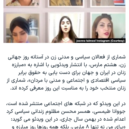
دنبال کنید
مستندها
فرهنگ و زندگی
حقوق شهروندی
انتخابات ریاست جمهوری آمریکا ۲۰۲۴
اقتصادی
حمله جمهوری اسلامی به اسرائیل
رمز مهسا
علم و فناوری
زبانهای مختلف
اسرائیل در جنگ
ورزش زنان در ایران
شماری از فعالان سیاسی و مدنی زن در آستانه روز جهانی
گالری عکس
اعتراضات زن، زندگی، آزادی
زن، هشتم مارس، با انتشار ویدئویی با اشاره به «مبارزه
آرشیو پخش زنده
مجموعه مستندهای دادخواهی
زنان در ایران و جهان برای دست یابی به حقوق برابر
تریبونال مردمی آبان ۹۸
سیاسی اقتصادی و اجتماعی و مدنی با مردان»، شماری از
زنان منتخب خود را به مناسبت این روز معرفی کرده اند.
دادگاه حمید نوری
چهل سال گروگان‌گیری
در این ویدئو که در شبکه های اجتماعی منتشر شده است،
قانون شفافیت دارائی کادر رهبری ایران
جووانا طیمسی، همسر محسن مظلوم زندانی سیاسی کرد
اعدام شده در بهمن سال جاری، در این ویدئو می گوید:
اعتراضات مردمی آبان ۹۸
«برای من نە تنها ٨ مارس، بلکە همە روزها روز مبارزە و