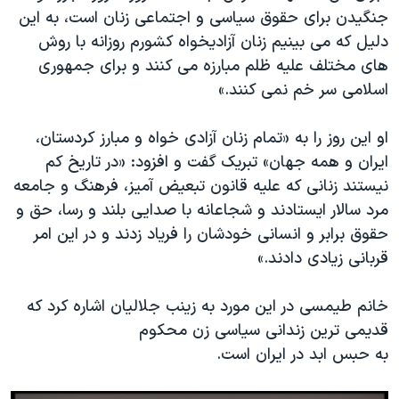
اسرائیل در جنگ
جنگیدن برای حقوق سیاسی و اجتماعی زنان است، بە این
نرگس محمدی برنده جایزه نوبل صلح
دلیل کە می بینیم زنان آزادیخواە کشورم روزانه با روش
های مختلف علیە ظلم مبارزە می کنند و برای جمهوری
همایش محافظه‌کاران آمریکا «سی‌پک»
اسلامی سر خم نمی کنند.»
صفحه‌های ویژه
سفر پرزیدنت ترامپ به چین
او این روز را بە «تمام زنان آزادی خواە و مبارز کردستان،
ایران و همە جهان» تبریک گفت و افزود: «در تاریخ کم
نیستند زنانی کە علیە قانون تبعیض آمیز، فرهنگ و جامعە
مرد سالار ایستادند و شجاعانه با صدایی بلند و رسا، حق و
حقوق برابر و انسانی خودشان را فریاد زدند و در این امر
قربانی زیادی دادند.»
خانم طیمسی در این مورد به زینب جلالیان اشاره کرد کە
قدیمی ترین زندانی سیاسی زن محکوم
بە حبس ابد در ایران است.