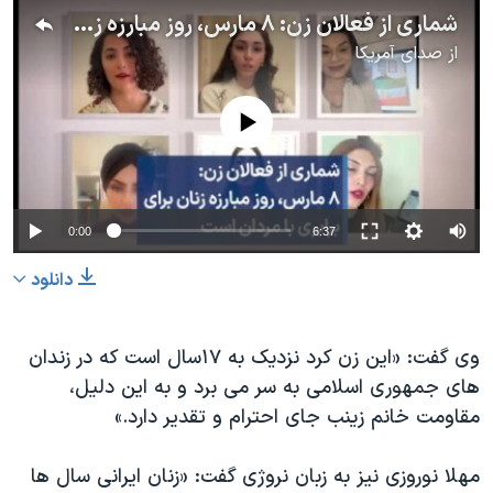
شماری از فعالان زن: ۸ مارس، روز مبارزه زنان برای برابری با مردان است
از
صدای آمریکا
No media source currently available
0:00
6:37
دانلود
وی گفت: «این زن کرد نزدیک بە ١٧سال است کە در زندان
های جمهوری اسلامی بە سر می برد و بە این دلیل،
مقاومت خانم زینب جای احترام و تقدیر دارد.»
مهلا نوروزی نیز به زبان نروژی گفت: «زنان ایرانی سال ها