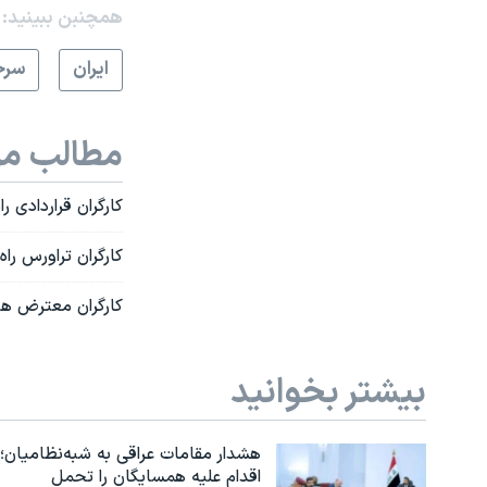
همچنبن ببینید:
ايران
سرخ
مطالب مر
کارگران قراردادی ر
کارگران تراورس را
کارگران معترض هپک
بیشتر بخوانید
هشدار مقامات عراقی به شبه‌نظامیان؛
اقدام علیه همسایگان را تحمل