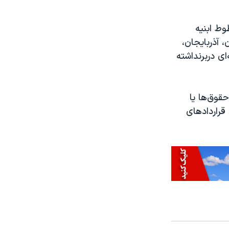
وط ابنیه
 آذربایجان،
ی دربرنداشته
قوق‌ها یا
قراردادهای