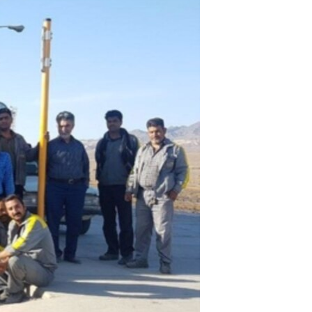
مستندها
فرهنگ و زندگی
حقوق شهروندی
انتخابات ریاست جمهوری آمریکا ۲۰۲۴
اقتصادی
حمله جمهوری اسلامی به اسرائیل
رمز مهسا
علم و فناوری
اسرائیل در جنگ
ورزش زنان در ایران
گالری عکس
اعتراضات زن، زندگی، آزادی
آرشیو پخش زنده
مجموعه مستندهای دادخواهی
تریبونال مردمی آبان ۹۸
دادگاه حمید نوری
چهل سال گروگان‌گیری
قانون شفافیت دارائی کادر رهبری ایران
اعتراضات مردمی آبان ۹۸
اسرائیل در جنگ