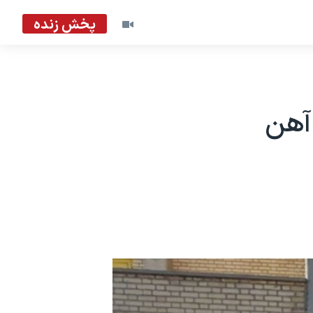
پخش زنده
آهن