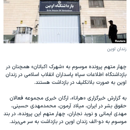
دنبال کنید
مستندها
فرهنگ و زندگی
حقوق شهروندی
انتخابات ریاست جمهوری آمریکا ۲۰۲۴
اقتصادی
حمله جمهوری اسلامی به اسرائیل
رمز مهسا
علم و فناوری
زبانهای مختلف
اسرائیل در جنگ
ورزش زنان در ایران
زندان اوین
گالری عکس
اعتراضات زن، زندگی، آزادی
چهار متهم پرونده موسوم به «شهرک اکباتان» همچنان در
آرشیو پخش زنده
مجموعه مستندهای دادخواهی
بازداشتگاه اطلاعات سپاه پاسداران انقلاب اسلامی در زندان
تریبونال مردمی آبان ۹۸
اوین به صورت بلاتکلیف در بازداشت هستند.
دادگاه حمید نوری
به گزارش خبرگزاری «هرانا»، ارگان خبری مجموعه فعالان
چهل سال گروگان‌گیری
حقوق بشر در ایران، میلاد آرمون، محمدمهدی حسینی،
قانون شفافیت دارائی کادر رهبری ایران
مهدی ایمانی و نوید نجاران، چهار متهم این پرونده، در بند
موسوم به دو-الف زندان اوین در بازداشت به سر می‌برند.
اعتراضات مردمی آبان ۹۸