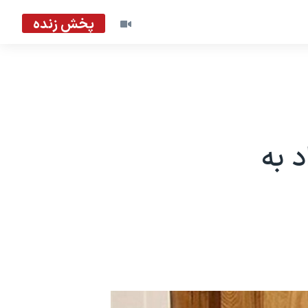
پخش زنده
 به