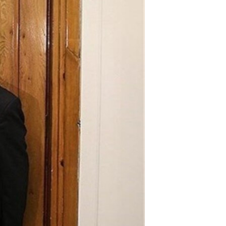
مستندها
فرهنگ و زندگی
حقوق شهروندی
انتخابات ریاست جمهوری آمریکا ۲۰۲۴
اقتصادی
حمله جمهوری اسلامی به اسرائیل
رمز مهسا
علم و فناوری
اسرائیل در جنگ
ورزش زنان در ایران
گالری عکس
اعتراضات زن، زندگی، آزادی
آرشیو پخش زنده
مجموعه مستندهای دادخواهی
تریبونال مردمی آبان ۹۸
دادگاه حمید نوری
چهل سال گروگان‌گیری
قانون شفافیت دارائی کادر رهبری ایران
اعتراضات مردمی آبان ۹۸
اسرائیل در جنگ