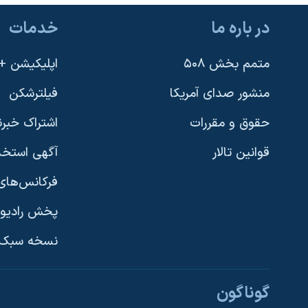
در باره ما
خدمات
متمم بخش ۵۰۸
اپلیکیشن +VOA
منشور صدای آمریکا
فیلترشکن
حقوق و مقررات
اشتراک خبرن
قوانین تالار
آگهی استخد
فرکانس‌های 
پخش رادیو
یادگیری زبان انگلیسی
نسخه سبک 
دنبال کنید
گوناگون