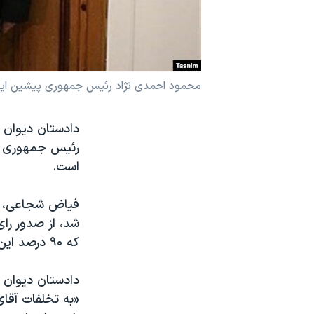
نرگس محمدی برنده جایزه نوبل صلح
همایش محافظه‌کاران آمریکا «سی‌پک»
صفحه‌های ویژه
محمود احمدی نژاد رئیس جمهوری پیشین ایر
سفر پرزیدنت ترامپ به چین
دادستان دیوان 
رئیس جمهوری پی
است.
فیاض شجاعی، در
که ۹۰ درصد این تخلفات مربوط به دوره قبل(دولت آقای احمدی‌نژاد) بوده است.
دادستان دیوان م
«به تخلفات آقا