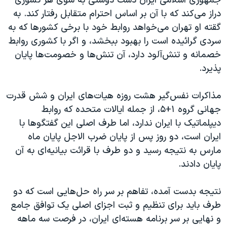
جمهوری اسلامی ایران دست دوستی به سوی هر کشوری
اسرائیل در جنگ
دراز می‌کند که با آن بر اساس احترام متقابل رفتار کند. به
نرگس محمدی برنده جایزه نوبل صلح
گقته او تهران می‌خواهد روابط خود با برخی کشورها که به
همایش محافظه‌کاران آمریکا «سی‌پک»
سردی گرائیده است را بهبود ببخشد، و اگر با کشوری روابط
خصمانه و تنش‌آلود دارد، آن تنش‌ها و خصومت‌ها پایان
صفحه‌های ویژه
پذیرد.
سفر پرزیدنت ترامپ به چین
مذاکرات نفس‌گیر هشت روزه هیات‌های ایران و شش قدرت
جهانی گروه ۱+۵، از جمله ایالات متحده که روابط
دیپلماتیک با ایران ندارد، اما طرف اصلی این گفتگوها با
ایران است، دو روز پس از پایان ضرب الاجل پایان ماه
مارس به نتیجه رسید و دو طرف با قرائت بیانیه‌ای به آن
پایان دادند.
نتیجه بدست آمده، تفاهم بر سر راه حل‌هایی است که دو
طرف باید برای تنظیم و ثبت اجزای اصلی یک توافق جامع
و نهایی بر سر برنامه هسته‌ای ایران، در فرصت سه ماهه