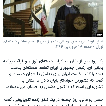
دنبال کنید
مستندها
فرهنگ و زندگی
حقوق شهروندی
انتخابات ریاست جمهوری آمریکا ۲۰۲۴
اقتصادی
حمله جمهوری اسلامی به اسرائیل
رمز مهسا
علم و فناوری
زبانهای مختلف
اسرائیل در جنگ
ورزش زنان در ایران
نطق تلویزیونی حسن روحانی یک روز پس از اعلام تفاهم هسته ای
لوزان - حمعه ۱۴ فروردین ۱۳۹۴
گالری عکس
اعتراضات زن، زندگی، آزادی
آرشیو پخش زنده
مجموعه مستندهای دادخواهی
یک روز پس از پایان مذاکرات هسته‌ای لوزان و قرائت بیانیه
تریبونال مردمی آبان ۹۸
پایانی آن، رئیس جمهوری ایران تفاهم هسته‌ای بدست
دادگاه حمید نوری
آمده را گام نخست ایران برای تعامل با جهان دانست و
گفت که کشورش خواستار پایان دادن به تنش با
چهل سال گروگان‌گیری
کشورهایی‌ است که تا کنون دشمن به حساب می‌آمده‌اند.
قانون شفافیت دارائی کادر رهبری ایران
اعتراضات مردمی آبان ۹۸
حسن روحانی، روز جمعه در یک نطق زنده تلویزیونی، گفت