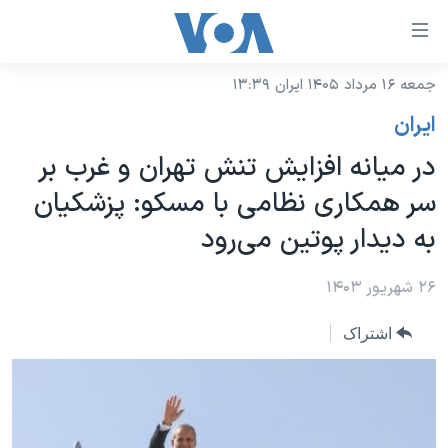
ینکهای
ابل
سترسی
جمعه ۱۶ مرداد ۱۴۰۵ ایران ۱۳:۳۹
خانه
هش
ايران
نسخه سبک وب‌سایت
ه
در میانه افزایش تنش تهران و غرب بر
حتوای
موضوع ها
سر همکاری نظامی با مسکو: پزشکیان
صلی
برنامه های تلویزیونی
ایران
هش
به دیدار پوتین می‌رود
جدول برنامه ها
ه
آمریکا
فحه
صفحه‌های ویژه
۲۶ شهریور ۱۴۰۳
جهان
صلی
فرکانس‌های صدای آمریکا
ورزشی
جام جهانی ۲۰۲۶
هش
اشتراک
پخش رادیویی
ه
گزیده‌ها
عملیات خشم حماسی
ستجو
۲۵۰سالگی آمریکا
ویژه برنامه‌ها
یادگیری زبان انگلیسی
ویدیوها
بایگانی برنامه‌های تلویزیونی