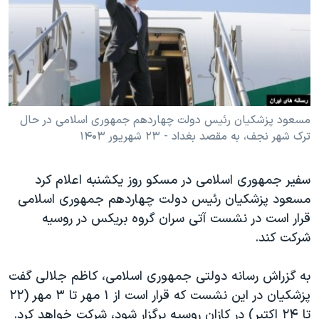
دنبال کنید
مستندها
فرهنگ و زندگی
حقوق شهروندی
انتخابات ریاست جمهوری آمریکا ۲۰۲۴
اقتصادی
حمله جمهوری اسلامی به اسرائیل
رمز مهسا
علم و فناوری
زبانهای مختلف
اسرائیل در جنگ
ورزش زنان در ایران
مسعود پزشکیان رئیس دولت چهاردهم جمهوری اسلامی در حال
ترک شهر نجف، به مقصد بغداد - ۲۳ شهریور ۱۴۰۳
گالری عکس
اعتراضات زن، زندگی، آزادی
آرشیو پخش زنده
مجموعه مستندهای دادخواهی
سفیر جمهوری اسلامی در مسکو روز یکشنبه اعلام کرد
تریبونال مردمی آبان ۹۸
مسعود پزشکیان رئیس دولت چهاردهم جمهوری اسلامی
قرار است در نشست آتی سران گروه بریکس در روسیه
دادگاه حمید نوری
شرکت کند.
چهل سال گروگان‌گیری
قانون شفافیت دارائی کادر رهبری ایران
به گزراش رسانه دولتی جمهوری اسلامی، کاظم جلالی گفت
پزشکیان در این نشست که قرار است از ۱ مهر تا ۳ مهر (۲۲
اعتراضات مردمی آبان ۹۸
تا ۲۴ اکتبر) در کازان روسیه برگزار شود، شرکت خواهد کرد.