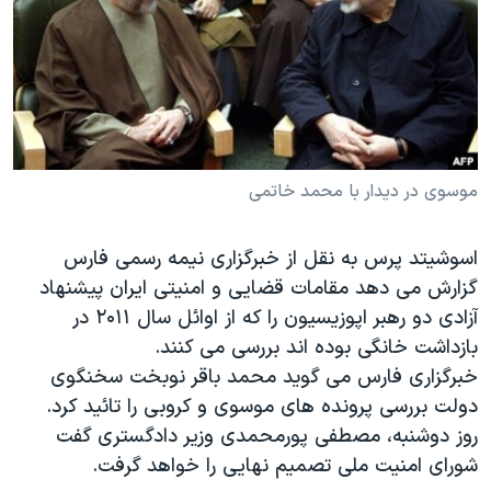
دنبال کنید
مستندها
فرهنگ و زندگی
حقوق شهروندی
انتخابات ریاست جمهوری آمریکا ۲۰۲۴
اقتصادی
حمله جمهوری اسلامی به اسرائیل
رمز مهسا
علم و فناوری
زبانهای مختلف
اسرائیل در جنگ
ورزش زنان در ایران
موسوی در دیدار با محمد خاتمی
گالری عکس
اعتراضات زن، زندگی، آزادی
اسوشیتد پرس به نقل از خبرگزاری نیمه رسمی فارس
آرشیو پخش زنده
مجموعه مستندهای دادخواهی
گزارش می دهد مقامات قضایی و امنیتی ایران پیشنهاد
تریبونال مردمی آبان ۹۸
آزادی دو رهبر اپوزیسیون را که از اوائل سال ۲۰۱۱ در
دادگاه حمید نوری
بازداشت خانگی بوده اند بررسی می کنند.
خبرگزاری فارس می گوید محمد باقر نوبخت سخنگوی
چهل سال گروگان‌گیری
دولت بررسی پرونده های موسوی و کروبی را تائید کرد.
قانون شفافیت دارائی کادر رهبری ایران
روز دوشنبه، مصطفی پورمحمدی وزیر دادگستری گفت
اعتراضات مردمی آبان ۹۸
شورای امنیت ملی تصمیم نهایی را خواهد گرفت.