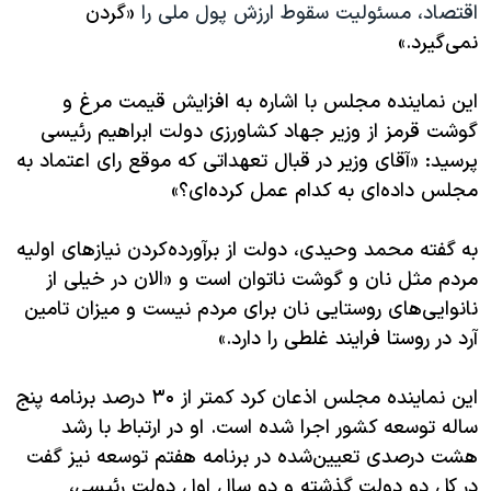
اسرائیل در جنگ
اقتصاد، مسئولیت سقوط ارزش پول ملی را
«گردن
نمی‌گیرد.»
نرگس محمدی برنده جایزه نوبل صلح
همایش محافظه‌کاران آمریکا «سی‌پک»
این نماینده مجلس با اشاره به افزایش قیمت مرغ و
صفحه‌های ویژه
گوشت قرمز از وزیر جهاد کشاورزی دولت ابراهیم رئیسی
پرسید: «
آقای وزیر در قبال تعهداتی که موقع رای اعتماد به
سفر پرزیدنت ترامپ به چین
مجلس داده‌ای به کدام عمل کرده‌ای؟
»
به گفته محمد وحیدی، دولت از برآورده‌کردن نیازهای اولیه
مردم مثل نان و گوشت ناتوان است و «
الان در خیلی از
نانوایی‌های روستایی نان برای مردم نیست و میزان تامین
آرد در روستا فرایند غلطی را دارد.
»
این نماینده مجلس اذعان کرد کمتر از
۳۰ درصد برنامه پنج
ساله توسعه کشور اجرا شده است. او در ارتباط با رشد
هشت درصدی تعیین‌شده در برنامه هفتم توسعه نیز گفت
در کل دو دولت گذشته و دو سال اول دولت رئیسی،