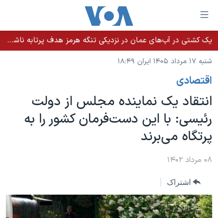
ینکهای
ابل
سترسی
یک کشتی در آب‌های عمان در نزدیکی تنگه هرمز هدف پرتابه ناشناس قرار گرفت
خانه
هش
شنبه ۱۷ مرداد ۱۴۰۵ ایران ۱۸:۴۹
نسخه سبک وب‌سایت
ه
اقتصادی
حتوای
موضوع ها
صلی
انتقاد یک نماینده مجلس از دولت
برنامه های تلویزیونی
ایران
هش
رئیسی: با این دست‌فرمان کشور را به
جدول برنامه ها
ه
آمریکا
پرتگاه می‌برند
فحه
صفحه‌های ویژه
جهان
صلی
فرکانس‌های صدای آمریکا
ورزشی
جام جهانی ۲۰۲۶
۰۸ مرداد ۱۴۰۲
هش
پخش رادیویی
ه
گزیده‌ها
عملیات خشم حماسی
اشتراک
ستجو
۲۵۰سالگی آمریکا
ویژه برنامه‌ها
یادگیری زبان انگلیسی
ویدیوها
بایگانی برنامه‌های تلویزیونی