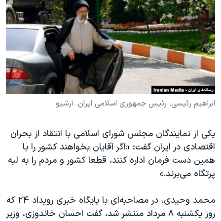
دنبال کنید
مستندها
فرهنگ و زندگی
حقوق شهروندی
انتخابات ریاست جمهوری آمریکا ۲۰۲۴
اقتصادی
حمله جمهوری اسلامی به اسرائیل
رمز مهسا
علم و فناوری
زبانهای مختلف
اسرائیل در جنگ
ورزش زنان در ایران
گالری عکس
اعتراضات زن، زندگی، آزادی
ابراهیم رئیسی، رئیس جمهوری اسلامی ایران. آرشیو
آرشیو پخش زنده
مجموعه مستندهای دادخواهی
یکی از نمایندگان مجلس شورای اسلامی با انتقاد از بحران
تریبونال مردمی آبان ۹۸
اقتصادی در ایران گفت:
«
اگر آقایان بخواهند کشور را با
دادگاه حمید نوری
همین دست فرمان اداره کنند، قطعا کشور و مردم را به لبه
چهل سال گروگان‌گیری
پرتگاه می‌برند.
»
قانون شفافیت دارائی کادر رهبری ایران
محمد وحیدی، در مصاحبه‌ای با پایگاه خبری رویداد ۲۴ که
اعتراضات مردمی آبان ۹۸
روز یکشنبه ٨ مرداد منتشر شد، گفت احسان خاندوزی، وزیر