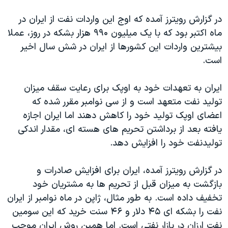
اسرائیل در جنگ
در گزارش رویترز آمده که اوج این واردات نفت از ایران در
نرگس محمدی برنده جایزه نوبل صلح
ماه اکتبر بود که با یک میلیون ۹۹۰ هزار بشکه در روز، عملا
همایش محافظه‌کاران آمریکا «سی‌پک»
بیشترین واردات این کشورها از ایران در شش سال اخیر
صفحه‌های ویژه
است.
سفر پرزیدنت ترامپ به چین
ایران به تعهدات خود به اوپک برای رعایت سقف میزان
تولید نفت متعهد است و از سی نوامبر مقرر شده که
اعضای اوپک تولید خود را کاهش دهند اما ایران اجازه
یافته بعد از برداشتن تحریم های هسته ای، مقدار اندکی
تولیدنفت خود را افزایش دهد.
در گزارش رویترز آمده، ایران برای افزایش صادرات و
بازگشت به میزان قبل از تحریم ها به مشتریان خود
تخفیف داده است. به طور مثال، ژاپن در ماه نوامبر از ایران
نفت را بشکه ای ۴۵ دلار و ۴۶ سنت خرید که این سومین
نفت ارزان در بازار نفتی است. اما همین روش ایران موجب