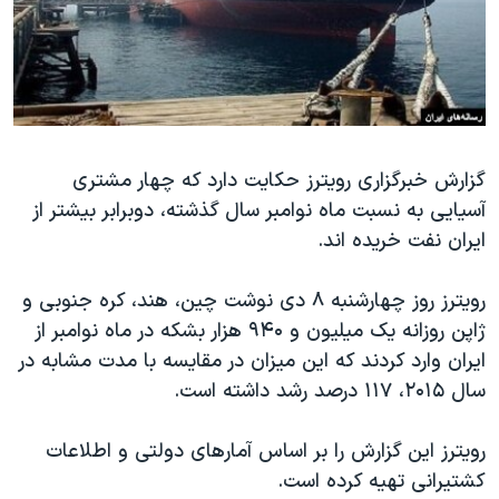
دنبال کنید
مستندها
فرهنگ و زندگی
حقوق شهروندی
انتخابات ریاست جمهوری آمریکا ۲۰۲۴
اقتصادی
حمله جمهوری اسلامی به اسرائیل
رمز مهسا
علم و فناوری
زبانهای مختلف
گزارش خبرگزاری رویترز حکایت دارد که چهار مشتری
اسرائیل در جنگ
ورزش زنان در ایران
آسیایی به نسبت ماه نوامبر سال گذشته، دوبرابر بیشتر از
گالری عکس
اعتراضات زن، زندگی، آزادی
ایران نفت خریده اند.
آرشیو پخش زنده
مجموعه مستندهای دادخواهی
رویترز روز چهارشنبه ۸ دی نوشت چین، هند، کره جنوبی و
تریبونال مردمی آبان ۹۸
ژاپن روزانه یک میلیون و ۹۴۰ هزار بشکه در ماه نوامبر از
دادگاه حمید نوری
ایران وارد کردند که این میزان در مقایسه با مدت مشابه در
چهل سال گروگان‌گیری
سال ۲۰۱۵، ۱۱۷ درصد رشد داشته است.
قانون شفافیت دارائی کادر رهبری ایران
رویترز این گزارش را بر اساس آمارهای دولتی و اطلاعات
اعتراضات مردمی آبان ۹۸
کشتیرانی تهیه کرده است.