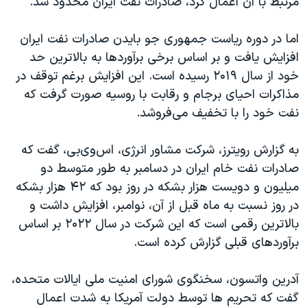
مرتبط با آن اعمال کرد، صادرات نفت ایران محدود شد.
اسرائیل در جنگ
نرگس محمدی برنده جایزه نوبل صلح
اما در دوره ریاست جمهوری جو بایدن صادرات نفت ایران
همایش محافظه‌کاران آمریکا «سی‌پک»
افزایش یافت و بر اساس برخی برآوردها به بالاترین حد
خود از سال ۲۰۱۹ رسیده است. این افزایش برغم توقف در
صفحه‌های ویژه
مذاکرات احیای برجام و رقابت با روسیه صورت گرفت که
سفر پرزیدنت ترامپ به چین
نفت خود را با تخفیف می‌فروشد.
به گزارش رویترز، شرکت مشاور انرژی، اس‌وی‌بی، گفت که
صادرات نفت خام ایران در دسامبر به طور متوسط دو
میلیون و دویست هزار بشکه در روز بود که ۴۲ هزار بشکه
در روز نسبت به ماه قبل از آن، نوامبر، افزایش داشت و
بالاترین رقمی است که این شرکت در سال ۲۰۲۲ بر اساس
برآوردهای قبلی گزارش کرده است.
آدرین واتسون، سخنگوی شورای امنیت ملی ایالات متحده،
گفت که تحریم ها توسط دولت آمریکا به شدت اعمال