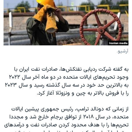
دنبال کنید
مستندها
فرهنگ و زندگی
حقوق شهروندی
انتخابات ریاست جمهوری آمریکا ۲۰۲۴
اقتصادی
حمله جمهوری اسلامی به اسرائیل
رمز مهسا
علم و فناوری
زبانهای مختلف
اسرائیل در جنگ
ورزش زنان در ایران
آرشیو.
گالری عکس
اعتراضات زن، زندگی، آزادی
به گفته شرکت‌ ردیابی نفتکش‌ها، صادرات نفت ایران با
آرشیو پخش زنده
مجموعه مستندهای دادخواهی
وجود تحریم‌های ایالات متحده در دو ماه آخر سال ۲۰۲۲
تریبونال مردمی آبان ۹۸
به بالاترین حد خود در سه سال گذشته رسید و سال ۲۰۲۳
دادگاه حمید نوری
را با فروش بالاتر به چین و ونزوئلا آغاز کرد.
چهل سال گروگان‌گیری
از زمانی که دونالد ترامپ، رئیس جمهوری پیشین ایالات
قانون شفافیت دارائی کادر رهبری ایران
متحده، در سال ۲۰۱۸ از توافق برجام خارج شد و مجددا
اعتراضات مردمی آبان ۹۸
تحریم‌ها را با هدف محدود کردن صادرات نفت و درآمدهای