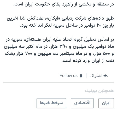
اسرائیل در جنگ
در منطقه و بخشی از راهبرد بقای حکومت ایران است.
نرگس محمدی برنده جایزه نوبل صلح
طبق داده‌های شرکت ردیابی «ایکان»، نفت‌کش لانا آخرین
همایش محافظه‌کاران آمریکا «سی‌پک»
بار روز
۰
٢ نوامبر در ساحل سوریه لنگر انداخته بود.
صفحه‌های ویژه
بر اساس تحلیل گروه اتحاد علیه ایران هسته‌ای، سوریه در
سفر پرزیدنت ترامپ به چین
ماه نوامبر یک میلیون و ٣٩۰ هزار، در ماه اکتبر سه میلیون
و ۵۰۰ هزار، و در ماه سپتامبر
سه میلیون و ٧۰۰ هزار بشکه
نفت از ایران وارد کرده است.
اشتراک
Follow us
همچنبن ببینید:
ايران
اقتصادی
سرخط خبرها