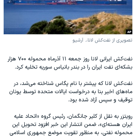
دنبال کنید
مستندها
فرهنگ و زندگی
حقوق شهروندی
انتخابات ریاست جمهوری آمریکا ۲۰۲۴
اقتصادی
حمله جمهوری اسلامی به اسرائیل
رمز مهسا
علم و فناوری
تصویری از نفت‌کش لانا،. آرشیو
زبانهای مختلف
اسرائیل در جنگ
ورزش زنان در ایران
نفت‌کش ایرانی لانا روز جمعه ١١ آذرماه محموله
۰۰
٧ هزار
گالری عکس
اعتراضات زن، زندگی، آزادی
بشکه‌ای نفت ایران را در بندر بانیاس سوریه تخلیه کرد.
آرشیو پخش زنده
مجموعه مستندهای دادخواهی
نفت‌کش لانا که پیشتر با نام پگاس شناخته می‌شد، در
تریبونال مردمی آبان ۹۸
ماه‌های اخیر بنا به درخواست ایالات متحده توسط یونان
دادگاه حمید نوری
توقیف و سپس آزاد شده بود.
چهل سال گروگان‌گیری
رویتزر به نقل از کلیر جانگمان، رئیس گروه «اتحاد علیه
قانون شفافیت دارائی کادر رهبری ایران
ایران هسته‌ای»، ضمن انتشار این خبر افزود تحویل این
اعتراضات مردمی آبان ۹۸
محموله نفتی، به منظور تقویت موضع جمهوری اسلامی