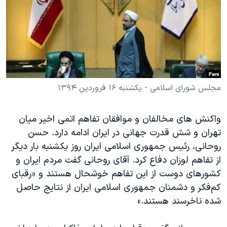
دنبال کنید
مستندها
فرهنگ و زندگی
حقوق شهروندی
انتخابات ریاست جمهوری آمریکا ۲۰۲۴
اقتصادی
حمله جمهوری اسلامی به اسرائیل
رمز مهسا
علم و فناوری
زبانهای مختلف
اسرائیل در جنگ
ورزش زنان در ایران
مجلس شورای اسلامی - یکشنبه ۱۶ فروردین ۱۳۹۴
گالری عکس
اعتراضات زن، زندگی، آزادی
واکنش های مخالفان و موافقان تفاهم اتمی اخیر میان
آرشیو پخش زنده
مجموعه مستندهای دادخواهی
تهران و شش قدرت جهانی در ایران ادامه دارد. حسن
تریبونال مردمی آبان ۹۸
روحانی، رئیس جمهوری اسلامی ایران روز یکشنبه بار دیگر
دادگاه حمید نوری
از تفاهم لوزان دفاع کرد. آقای روحانی گفت مردم ایران و
کشورهای دوست از این تفاهم خوشحال هستند و «رقبای
چهل سال گروگان‌گیری
کم‌فکر و دشمنان جمهوری اسلامی ایران از نتایج حاصل
قانون شفافیت دارائی کادر رهبری ایران
شده ناخرسند هستند.»
اعتراضات مردمی آبان ۹۸