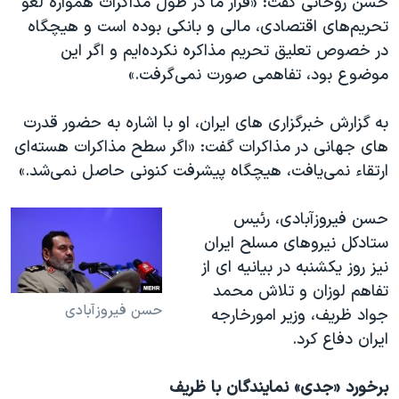
حسن روحانی گفت: «قرار ما در طول مذاکرات همواره لغو
اسرائیل در جنگ
تحریم‌های اقتصادی، مالی و بانکی بوده است و هیچگاه
نرگس محمدی برنده جایزه نوبل صلح
در خصوص تعلیق تحریم مذاکره نکرده‌ایم و اگر این
همایش محافظه‌کاران آمریکا «سی‌پک»
موضوع بود، تفاهمی صورت نمی‌گرفت.»
صفحه‌های ویژه
به گزارش خبرگزاری های ایران، او با اشاره به حضور قدرت
سفر پرزیدنت ترامپ به چین
های جهانی در مذاکرات گفت: «اگر سطح مذاکرات هسته‌ای
ارتقاء نمی‌یافت، هیچگاه پیشرفت کنونی حاصل نمی‌‌شد.»
حسن فیروزآبادی، رئیس
ستادکل نیروهای مسلح ایران
نیز روز یکشنبه در بیانیه ای از
تفاهم لوزان و تلاش محمد
حسن فیروزآبادی
جواد ظریف، وزیر امورخارجه
ایران دفاع کرد.
برخورد «جدی» نمایندگان با ظریف