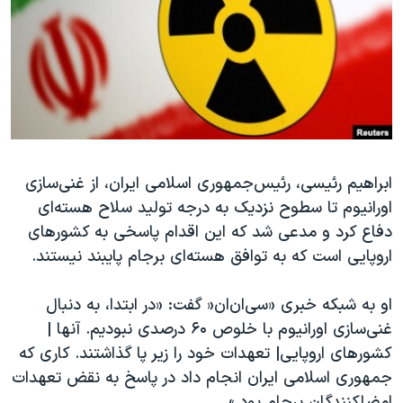
دنبال کنید
مستندها
فرهنگ و زندگی
حقوق شهروندی
انتخابات ریاست جمهوری آمریکا ۲۰۲۴
اقتصادی
حمله جمهوری اسلامی به اسرائیل
رمز مهسا
علم و فناوری
زبانهای مختلف
اسرائیل در جنگ
ورزش زنان در ایران
گالری عکس
اعتراضات زن، زندگی، آزادی
ابراهیم رئیسی، رئیس‌جمهوری اسلامی ایران، از غنی‌سازی
اورانیوم تا سطوح نزدیک به درجه تولید سلاح هسته‌ای
آرشیو پخش زنده
مجموعه مستندهای دادخواهی
دفاع کرد و مدعی شد که این اقدام پاسخی به کشورهای
تریبونال مردمی آبان ۹۸
اروپایی است که به توافق هسته‌ای برجام پایبند نیستند.
دادگاه حمید نوری
او به شبکه خبری «سی‌ان‌ان« گفت: «در ابتدا، به دنبال
چهل سال گروگان‌گیری
غنی‌سازی اورانیوم با خلوص ۶۰ درصدی نبودیم. آنها |
قانون شفافیت دارائی کادر رهبری ایران
کشورهای اروپایی| تعهدات خود را زیر پا گذاشتند. کاری که
اعتراضات مردمی آبان ۹۸
جمهوری اسلامی ایران انجام داد در پاسخ به نقض تعهدات
امضاکنندگان برجام بود.»