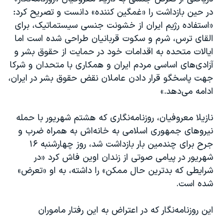
اسرائیل در جنگ
در حین بازداشت را «غمگین کننده» دانست و تصریح کرد:
نرگس محمدی برنده جایزه نوبل صلح
«استفاده رژیم ایران از خشونت جنسی سیستماتیک، برای
القای ترس، شرم و سکوت قربانیان طراحی شده است اما
همایش محافظه‌کاران آمریکا «سی‌پک»
ایالات متحده به اقدامات خود در حمایت از حقوق بشر و
صفحه‌های ویژه
آزادی‌های اساسی مردم ایران و همکاری با متحدان و شرکا
سفر پرزیدنت ترامپ به چین
جهت پاسخگو قرار دادن عاملان نقض حقوق بشر در ایران،
ادامه می‌دهد.»
نازیلا معروفیان، روزنامه‌نگاری که هشتم شهریور با حمله
نیروهای جمهوری اسلامی به خانه‌اش به همراه ضرب و
جرح برای چندمین بار بازداشت شد، روز چهارشنبه ۱۶
شهریور در پیامی صوتی از زندان اوین فاش کرد «در
شرایطی که بدترین حال ممکن» را داشته، به او «تعرض»
شده است.
این روزنامه‌نگار که در اعتراض به این رفتار ماموران