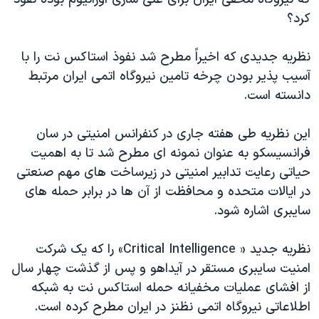
اسرائیل در جنگ
کرد؟
نرگس محمدی برنده جایزه نوبل صلح
همایش محافظه‌کاران آمریکا «سی‌پک»
نظریه جدیدی که اخیراً مطرح شد نفوذ استاکس نت را با
آسیب پذیر بودن چرخه تامین نیروگاه اتمی ایران مرتبط
صفحه‌های ویژه
دانسته است.
سفر پرزیدنت ترامپ به چین
این نظریه طی هفته جاری در کنفرانس امنیتی در سان
فرانسیسکو به عنوان نمونه ای مطرح شد تا به اهمیت
حیاتی رعایت تدابیر امنیتی در زیرساخت های مهم صنعتی
در ایالات متحده و محافظت از آن ها در برابر حمله های
سایبری اشاره شود.
نظریه جدید « Critical Intelligence» را که یک شرکت
امنیت سایبری مستقر در آیداهو و پس از گذشت چهار سال
از افشای عملیات مخفیانه حمله استاکس نت به شبکه
اطلاعاتی نیروگاه اتمی نظنز در ایران مطرح کرده است.