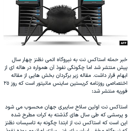
دنبال کنید
مستندها
فرهنگ و زندگی
حقوق شهروندی
انتخابات ریاست جمهوری آمریکا ۲۰۲۴
اقتصادی
حمله جمهوری اسلامی به اسرائیل
رمز مهسا
علم و فناوری
زبانهای مختلف
اسرائیل در جنگ
ورزش زنان در ایران
گالری عکس
اعتراضات زن، زندگی، آزادی
خبر حمله استاکس نت به نیروگاه اتمی نظنز چهار سال
پیش منتشر شد اما چگونگی نفوذ آن همواره در هاله ای از
آرشیو پخش زنده
مجموعه مستندهای دادخواهی
ابهام قرار داشت. مقاله زیر برگردان بخش هایی از مقاله
تریبونال مردمی آبان ۹۸
اختصاصی روزنامه کریستین ساینس مانیتور است که روز ٢٥
دادگاه حمید نوری
فوریه منتشر شد:
چهل سال گروگان‌گیری
استاکس نت اولین سلاح سایبری جهان محسوب می شود
قانون شفافیت دارائی کادر رهبری ایران
و پرسشی که طی سال های گذشته به کرات مطرح شده
اعتراضات مردمی آبان ۹۸
این است که استاکس نت از ابتدا چگونه به تاسیسات نظنز
که نیروگاه مخفی ایران برای غنی سازی اورانیوم بوده نفوذ