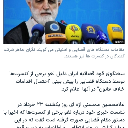
دنبال کنید
مستندها
فرهنگ و زندگی
حقوق شهروندی
انتخابات ریاست جمهوری آمریکا ۲۰۲۴
اقتصادی
حمله جمهوری اسلامی به اسرائیل
رمز مهسا
علم و فناوری
زبانهای مختلف
اسرائیل در جنگ
ورزش زنان در ایران
مقامات دستگاه های قضایی و امنیتی می گویند نگران ظاهر شرکت
کنندگان در کنسرت ها نیز هستند.
گالری عکس
اعتراضات زن، زندگی، آزادی
آرشیو پخش زنده
مجموعه مستندهای دادخواهی
سخنگوی قوه قضائیه ایران دلیل لغو برخی از کنسرت‌ها
تریبونال مردمی آبان ۹۸
توسط دستگاه قضایی را پیش بینی "احتمال اقدامات
دادگاه حمید نوری
خلاف قانون" در آنها اعلام کرد.
چهل سال گروگان‌گیری
غلامحسین محسنی اژه ای روز یکشنبه ۲۳ خرداد در
قانون شفافیت دارائی کادر رهبری ایران
نشست خبری خود درباره لغو برخی از کنسرت‌ها که اخیرا با
اعتراضات مردمی آبان ۹۸
دستور مقام قضایی صورت گرفته است گفت که در این
موارد گزارش نیروی انتظامی و اطلاعات به دست قوه