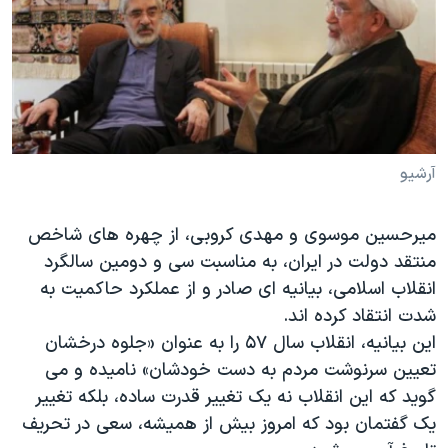
دنبال کنید
مستندها
فرهنگ و زندگی
حقوق شهروندی
انتخابات ریاست جمهوری آمریکا ۲۰۲۴
اقتصادی
حمله جمهوری اسلامی به اسرائیل
رمز مهسا
علم و فناوری
زبانهای مختلف
اسرائیل در جنگ
ورزش زنان در ایران
آرشیو
گالری عکس
اعتراضات زن، زندگی، آزادی
میرحسین موسوی و مهدی کروبی، از چهره های شاخص
آرشیو پخش زنده
مجموعه مستندهای دادخواهی
منتقد دولت در ایران، به مناسبت سی و دومین سالگرد
تریبونال مردمی آبان ۹۸
انقلاب اسلامی، بیانیه ای صادر و از عملکرد حاکمیت به
دادگاه حمید نوری
شدت انتقاد کرده اند.
این بیانیه، انقلاب سال ۵۷ را به عنوان «جلوه درخشان
چهل سال گروگان‌گیری
تعیین سرنوشت مردم به دست خودشان» نامیده و می
قانون شفافیت دارائی کادر رهبری ایران
گوید که این انقلاب نه یک تغییر قدرت ساده، بلکه تغییر
اعتراضات مردمی آبان ۹۸
یک گفتمان بود که امروز بیش از همیشه، سعی در تحریف