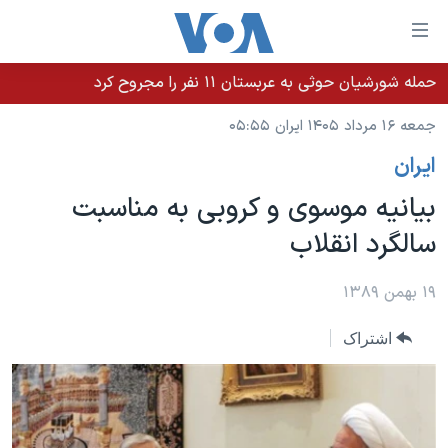
ینکهای
ابل
سترسی
حمله شورشیان حوثی به عربستان ۱۱ نفر را مجروح کرد
خانه
هش
جمعه ۱۶ مرداد ۱۴۰۵ ایران ۰۵:۵۵
نسخه سبک وب‌سایت
ه
ايران
حتوای
موضوع ها
صلی
بیانیه موسوی و کروبی به مناسبت
برنامه های تلویزیونی
ایران
هش
سالگرد انقلاب
جدول برنامه ها
ه
آمریکا
فحه
صفحه‌های ویژه
جهان
۱۹ بهمن ۱۳۸۹
صلی
فرکانس‌های صدای آمریکا
ورزشی
جام جهانی ۲۰۲۶
هش
اشتراک
پخش رادیویی
ه
گزیده‌ها
عملیات خشم حماسی
ستجو
۲۵۰سالگی آمریکا
ویژه برنامه‌ها
یادگیری زبان انگلیسی
ویدیوها
بایگانی برنامه‌های تلویزیونی