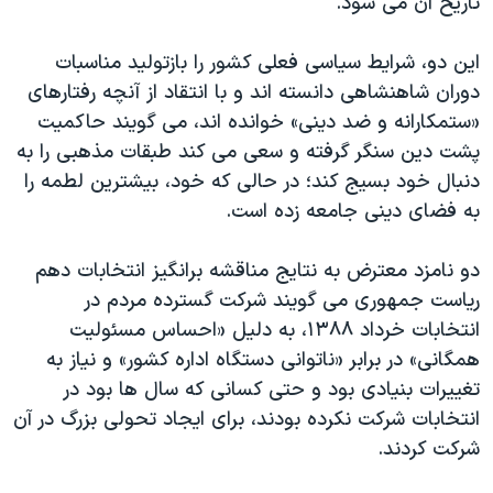
تاریخ آن می شود.
اسرائیل در جنگ
نرگس محمدی برنده جایزه نوبل صلح
این دو، شرایط سیاسی فعلی کشور را بازتولید مناسبات
همایش محافظه‌کاران آمریکا «سی‌پک»
دوران شاهنشاهی دانسته اند و با انتقاد از آنچه رفتارهای
«ستمکارانه و ضد دینی» خوانده اند، می گویند حاکمیت
صفحه‌های ویژه
پشت دین سنگر گرفته و سعی می کند طبقات مذهبی را به
سفر پرزیدنت ترامپ به چین
دنبال خود بسیج کند؛ در حالی که خود، بیشترین لطمه را
به فضای دینی جامعه زده است.
دو نامزد معترض به نتایج مناقشه برانگیز انتخابات دهم
ریاست جمهوری می گویند شرکت گسترده مردم در
انتخابات خرداد ۱۳۸۸، به دلیل «احساس مسئولیت
همگانی» در برابر «ناتوانی دستگاه اداره کشور» و نیاز به
تغییرات بنیادی بود و حتی کسانی که سال ها بود در
انتخابات شرکت نکرده بودند، برای ایجاد تحولی بزرگ در آن
شرکت کردند.