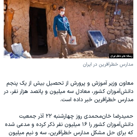
دنبال کنید
مستندها
فرهنگ و زندگی
حقوق شهروندی
انتخابات ریاست جمهوری آمریکا ۲۰۲۴
اقتصادی
حمله جمهوری اسلامی به اسرائیل
رمز مهسا
علم و فناوری
زبانهای مختلف
اسرائیل در جنگ
ورزش زنان در ایران
گالری عکس
اعتراضات زن، زندگی، آزادی
مدارس خطر‌آفرین در ایران
آرشیو پخش زنده
مجموعه مستندهای دادخواهی
معاون وزیر آموزش و پرورش از تحصیل بیش از یک پنجم
تریبونال مردمی آبان ۹۸
دانش‌آموزان کشور، معادل سه میلیون و پانصد هزار نفر، در
دادگاه حمید نوری
مدارس خطرآفرین خبر داده است.
چهل سال گروگان‌گیری
حمیدرضا خا‌ن‌محمدی روز چهارشنبه ۲۲ آذر جمعیت
قانون شفافیت دارائی کادر رهبری ایران
دانش‌آموزان کشور را ۱۶ میلیون نفر ذکر کرده و مدعی شده
اعتراضات مردمی آبان ۹۸
که برای حل مشکل مدارس خطرآفرین، سه و نیم میلیون