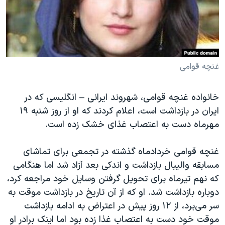
دنبال کنید
مستندها
فرهنگ و زندگی
حقوق شهروندی
انتخابات ریاست جمهوری آمریکا ۲۰۲۴
اقتصادی
حمله جمهوری اسلامی به اسرائیل
رمز مهسا
علم و فناوری
غنچه قوامی
زبانهای مختلف
اسرائیل در جنگ
ورزش زنان در ایران
خانواده غنچه قوامی، شهروند ایرانی – انگلیسی که در
گالری عکس
اعتراضات زن، زندگی، آزادی
ایران در بازداشت است، اعلام کردند که او از روز شنبه ۱۹
آرشیو پخش زنده
مجموعه مستندهای دادخواهی
مهرماه دست به اعتصاب غذای خشک زده است.
تریبونال مردمی آبان ۹۸
غنچه قوامی خردادماه گذشته در تجمعی برای تماشای
دادگاه حمید نوری
مسابقه والیبال بازداشت و اندکی بعد آزاد شد اما هنگامی
چهل سال گروگان‌گیری
که نهم تیرماه برای تحویل گرفتن وسایل خود مراجعه کرد،
دوباره بازداشت شد. او که از آن تاریخ در بازداشت موقت به
قانون شفافیت دارائی کادر رهبری ایران
سر می‌برد، از ۱۲ روز پیش در اعتراض به ادامه بازداشت
اعتراضات مردمی آبان ۹۸
موقت خود دست به اعتصاب غذا زده بود اما اینک برادر او