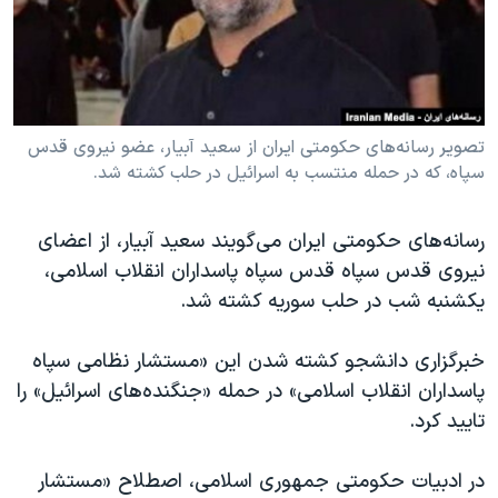
دنبال کنید
مستندها
فرهنگ و زندگی
حقوق شهروندی
انتخابات ریاست جمهوری آمریکا ۲۰۲۴
اقتصادی
حمله جمهوری اسلامی به اسرائیل
رمز مهسا
علم و فناوری
تصویر رسانه‌های حکومتی ایران از سعید آبیار، عضو نیروی قدس
زبانهای مختلف
سپاه، که در حمله منتسب به اسرائیل در حلب کشته شد.
اسرائیل در جنگ
ورزش زنان در ایران
گالری عکس
اعتراضات زن، زندگی، آزادی
رسانه‌های حکومتی ایران می‌گویند سعید آبیار، از اعضای
آرشیو پخش زنده
مجموعه مستندهای دادخواهی
نیروی قدس سپاه قدس سپاه پاسداران انقلاب اسلامی،
یکشنبه شب در حلب سوریه کشته شد.
تریبونال مردمی آبان ۹۸
دادگاه حمید نوری
خبرگزاری دانشجو کشته شدن این «مستشار نظامی سپاه
چهل سال گروگان‌گیری
پاسداران انقلاب اسلامی» در حمله «جنگنده‌های اسرائیل» را
تایید کرد.
قانون شفافیت دارائی کادر رهبری ایران
اعتراضات مردمی آبان ۹۸
در ادبیات حکومتی جمهوری اسلامی، اصطلاح «مستشار