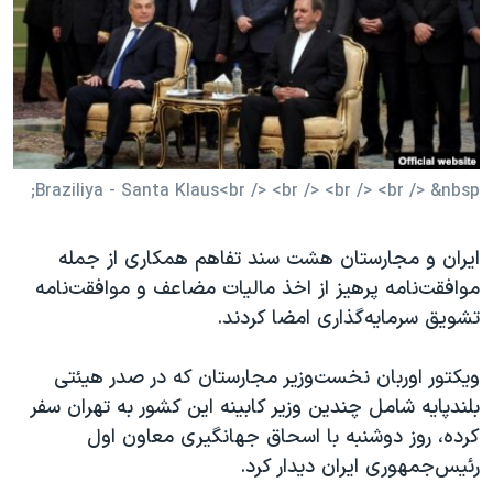
دنبال کنید
مستندها
فرهنگ و زندگی
حقوق شهروندی
انتخابات ریاست جمهوری آمریکا ۲۰۲۴
اقتصادی
حمله جمهوری اسلامی به اسرائیل
رمز مهسا
علم و فناوری
زبانهای مختلف
اسرائیل در جنگ
ورزش زنان در ایران
Braziliya - Santa Klaus<br /> <br /> <br /> <br /> &nbsp;
گالری عکس
اعتراضات زن، زندگی، آزادی
ایران و مجارستان هشت سند تفاهم همکاری از جمله
آرشیو پخش زنده
مجموعه مستندهای دادخواهی
موافقت‌نامه پرهیز از اخذ مالیات مضاعف و موافقت‌نامه
تریبونال مردمی آبان ۹۸
تشویق سرمایه‌گذاری امضا کردند.
دادگاه حمید نوری
ویکتور اوربان نخست‌وزیر مجارستان که در صدر هیئتی
چهل سال گروگان‌گیری
بلندپایه شامل چندین وزیر کابینه این کشور به تهران سفر
قانون شفافیت دارائی کادر رهبری ایران
کرده، روز دوشنبه با اسحاق جهانگیری معاون اول
اعتراضات مردمی آبان ۹۸
رئیس‌جمهوری ایران دیدار کرد.