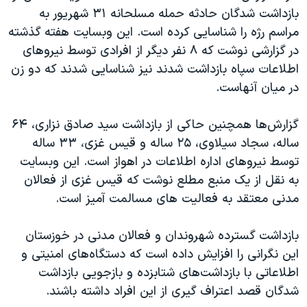
اسرائیل در جنگ
بازداشت شدگان حادثه حمله مسلحانه ۳۱ شهریور به
نرگس محمدی برنده جایزه نوبل صلح
مراسم رژه را شناسایی کرده است. این وبسایت هفته گذشته
در گزارشی نوشت که ۸ نفر دیگر از افرادی توسط نیروهای
همایش محافظه‌کاران آمریکا «سی‌پک»
اطلاعات سپاه بازداشت شدند نیز شناسایی شدند که دو زن
صفحه‌های ویژه
در میان آنهاست.
سفر پرزیدنت ترامپ به چین
گزارش‌ها همچنین حاکی از بازداشت سید صادق نزارى، ۶۴
ساله، سجاد سیلاوى، ۲۵ ساله و قیس غزی، ۳۳ ساله
توسط نیروهای اداره اطلاعات در اهواز است. این وبسایت
به نقل از یک منبع مطلع نوشت که قیس غزی از فعالان
مدنی معتقد به فعالیت های مسالمت آمیز است.
بازداشت‌ گسترده شهروندان و فعالان مدنی در خوزستان
این نگرانی را افزایش داده است که دستگاه‌های امنیتی و
اطلاعاتی با بازداشت‌های شتابزده و بازجویی بازداشت
شدگان قصد اعتراف گیری از این افراد داشته باشند.