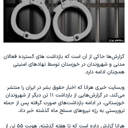
دنبال کنید
مستندها
فرهنگ و زندگی
حقوق شهروندی
انتخابات ریاست جمهوری آمریکا ۲۰۲۴
اقتصادی
حمله جمهوری اسلامی به اسرائیل
رمز مهسا
علم و فناوری
زبانهای مختلف
اسرائیل در جنگ
ورزش زنان در ایران
گزارش‌ها حاکی از آن است که بازداشت های گسترده فعالان
گالری عکس
اعتراضات زن، زندگی، آزادی
مدنی و شهروندان در خوزستان توسط نهادهای امنیتی
آرشیو پخش زنده
مجموعه مستندهای دادخواهی
همچنان ادامه دارد.
تریبونال مردمی آبان ۹۸
وبسایت خبری هرانا که اخبار حقوق بشر در ایران را منتشر
دادگاه حمید نوری
می‌کند، در گزارش‌هایی از بازداشت ۱۱ تن دیگر از شهروندان
چهل سال گروگان‌گیری
خوزستانی، در ادامه بازداشت‌های صورت گرفته پس از حمله
قانون شفافیت دارائی کادر رهبری ایران
تروریستی به رژه نیروهای مسلح ماه گذشته خبر داد.
اعتراضات مردمی آبان ۹۸
هرانا گزارش داده است که تا هفته گذشته، هویت ۵۵ تن از