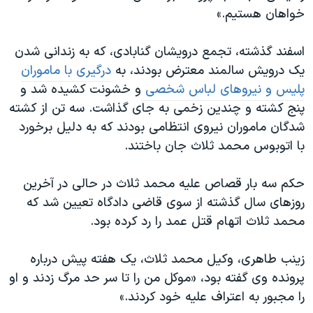
اسرائیل در جنگ
خواهان هستیم.»
نرگس محمدی برنده جایزه نوبل صلح
اسفند گذشته، تجمع درویشان گنابادی، که به زندانی شدن
همایش محافظه‌کاران آمریکا «سی‌پک»
یک درویش سالمند معترض بودند، به
درگیری با ماموران
صفحه‌های ویژه
پلیس و نیروهای لباس شخصی
و خشونت کشیده شد و
سفر پرزیدنت ترامپ به چین
پنج کشته و چندین زخمی به جای گذاشت. سه تن از کشته
شدگان ماموران نیروی انتظامی بودند که به دلیل برخورد
با اتوبوس محمد ثلاث جان باختند.
حکم سه بار قصاص علیه محمد ثلاث در حالی در آخرین
روزهای سال گذشته از سوی قاضی دادگاه تعیین شد که
محمد ثلاث اتهام قتل عمد را رد کرده بود.
زینب طاهری، وکیل محمد ثلاث، یک هفته پیش درباره
پرونده وی گفته بود، «موکل من را تا سر حد مرگ زدند و او‌
را مجبور به اعتراف علیه خود کردند.»