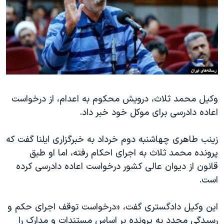
دنبال کنید
مستندها
فرهنگ و زندگی
حقوق شهروندی
انتخابات ریاست جمهوری آمریکا ۲۰۲۴
اقتصادی
حمله جمهوری اسلامی به اسرائیل
رمز مهسا
علم و فناوری
زبانهای مختلف
اسرائیل در جنگ
ورزش زنان در ایران
وکیل محمد ثلاث، درویش محکوم به اعدام، از درخواست
گالری عکس
اعتراضات زن، زندگی، آزادی
اعاده دادرسی برای موکل خود خبر داد.
آرشیو پخش زنده
مجموعه مستندهای دادخواهی
تریبونال مردمی آبان ۹۸
زینب طاهری چهاشنبه دوم خرداد به خبرگزاری ایلنا گفت که
پرونده محمد ثلاث به اجرای احکام رفته، اما او طبق
دادگاه حمید نوری
قانون از دیوان عالی کشور درخواست اعاده دادرسی کرده
چهل سال گروگان‌گیری
است.
قانون شفافیت دارائی کادر رهبری ایران
این وکیل دادگستری گفت، «درخواست توقف اجرای حکم و
اعتراضات مردمی آبان ۹۸
رسیدگی مجدد به پرونده بر اساس مستندات و مدارک را