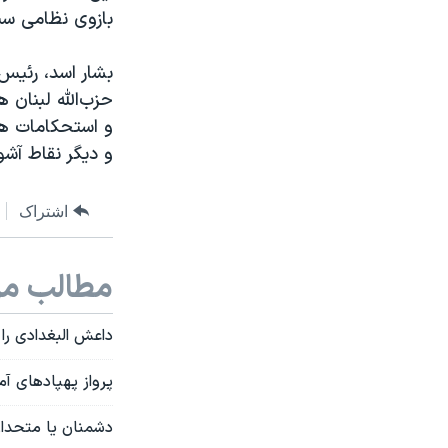
بازوی نظامی سپا
بشار اسد، رئیس
حزب‌الله لبنان ه
و استحکامات هم
و دیگر نقاط آش
اشتراک
مطالب مر
داعش البغدادی را 
پرواز پهپادهای آمر
دشمنان یا متحدان 