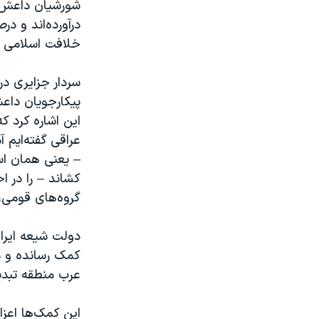
شورشیان داعش د
درآورده‌اند و د
خلافت اسلامی در
سردار جزایری در
پیکارجویان داع
این اشاره کرد ک
عراقی گفته‌ایم 
– یعنی همان اس
کشاند – را در ا
گروه‌های قومی، 
دولت شیعه ایرا
کمک رسانده و مب
عرب منطقه تبدی
این کمک‌ها اعز