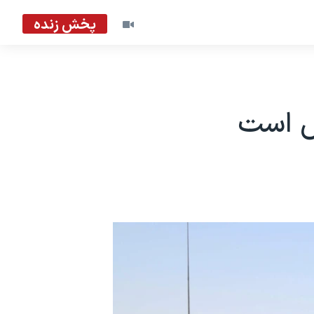
پخش زنده
عش است