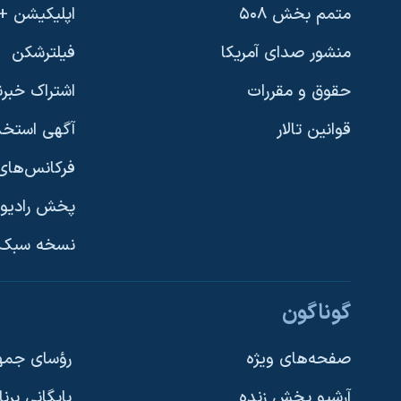
متمم بخش ۵۰۸
اپلیکیشن +VOA
منشور صدای آمریکا
فیلترشکن
حقوق و مقررات
اشتراک خبرن
قوانین تالار
آگهی استخد
فرکانس‌های 
پخش رادیو
یادگیری زبان انگلیسی
نسخه سبک 
دنبال کنید
گوناگون
صفحه‌های ویژه
رؤسای جمهو
آرشیو پخش زنده
بایگانی برن