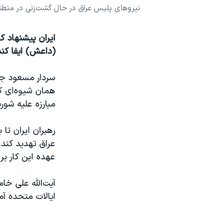
نیروهای پلیس عراق در حال گشت‌زنی در منطقه ابوغر
نرگس محمدی برنده جایزه نوبل صلح
همایش محافظه‌کاران آمریکا «سی‌پک»
ایران پیشنهاد 
صفحه‌های ویژه
(داعش) ایفا کند
سفر پرزیدنت ترامپ به چین
سردار مسعود جزا
همان شیوه‌ای ک
مبارزه علیه شو
رهبران ایران ت
عراق تهدید کند،
عهده این کار بر
آیت‌الله علی خا
ایالات متحده آم