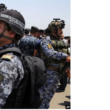
مستندها
فرهنگ و زندگی
حقوق شهروندی
انتخابات ریاست جمهوری آمریکا ۲۰۲۴
اقتصادی
حمله جمهوری اسلامی به اسرائیل
رمز مهسا
علم و فناوری
اسرائیل در جنگ
ورزش زنان در ایران
گالری عکس
اعتراضات زن، زندگی، آزادی
آرشیو پخش زنده
مجموعه مستندهای دادخواهی
تریبونال مردمی آبان ۹۸
دادگاه حمید نوری
چهل سال گروگان‌گیری
قانون شفافیت دارائی کادر رهبری ایران
اعتراضات مردمی آبان ۹۸
اسرائیل در جنگ