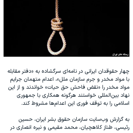
دنبال کنید
مستندها
فرهنگ و زندگی
حقوق شهروندی
انتخابات ریاست جمهوری آمریکا ۲۰۲۴
اقتصادی
حمله جمهوری اسلامی به اسرائیل
رمز مهسا
علم و فناوری
زبانهای مختلف
اسرائیل در جنگ
ورزش زنان در ایران
گالری عکس
اعتراضات زن، زندگی، آزادی
آرشیو پخش زنده
مجموعه مستندهای دادخواهی
چهار حقوقدان ایرانی در نامه‌ای سرگشاده به «دفتر مقابله
با مواد مخدر و جرم سازمان ملل»، اعدام متهمان جرایم
تریبونال مردمی آبان ۹۸
مواد مخدر را «نقض فاحش حق حیات» خواندند و از این
دادگاه حمید نوری
نهاد بین‌المللی خواستند هرگونه همکاری با جمهوری
چهل سال گروگان‌گیری
اسلامی را به توقف فوری این اعدام‌ها مشروط کند.
قانون شفافیت دارائی کادر رهبری ایران
به گزارش وب‌سایت سازمان حقوق بشر ایران، حسین
اعتراضات مردمی آبان ۹۸
رئیسی، طناز کلاهچیان، محمد مقیمی و نیره انصاری در