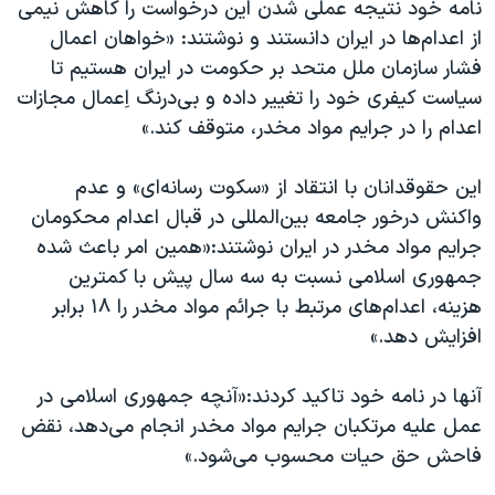
اسرائیل در جنگ
نامه خود نتیجه عملی شدن این درخواست را کاهش نیمی
از اعدام‌ها در ایران دانستند و نوشتند: «خواهان اعمال
نرگس محمدی برنده جایزه نوبل صلح
فشار سازمان ملل متحد بر حکومت در ایران هستیم تا
همایش محافظه‌کاران آمریکا «سی‌پک»
سیاست کیفری خود را تغییر داده و بی‌درنگ اِعمال مجازات
صفحه‌های ویژه
اعدام را در جرایم مواد مخدر، متوقف کند.»
سفر پرزیدنت ترامپ به چین
این حقوقدانان با انتقاد از «سکوت رسانه‌ای» و عدم
واکنش درخور جامعه بین‌المللی در قبال اعدام محکومان
جرایم مواد مخدر در ایران نوشتند:«همین امر باعث شده
جمهوری‌ اسلامی نسبت به سه سال پیش با کمترین
هزینه، اعدام‌های مرتبط با جرائم مواد‌ مخدر را ۱۸ برابر
افزایش دهد.»
آنها در نامه خود تاکید کردند:«آنچه جمهوری اسلامی در
عمل علیه مرتکبان جرایم مواد مخدر انجام می‌دهد، نقض
فاحش حق حیات محسوب می‌شود.»