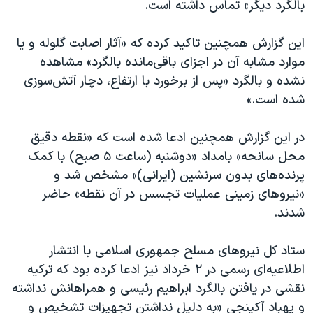
اسرائیل در جنگ
بالگرد دیگر» تماس داشته است.
نرگس محمدی برنده جایزه نوبل صلح
این گزارش همچنین تاکید کرده که «آثار اصابت گلوله و یا
همایش محافظه‌کاران آمریکا «سی‌پک»
موارد مشابه آن در اجزای باقی‌مانده بالگرد» مشاهده
صفحه‌های ویژه
نشده و بالگرد «پس از برخورد با ارتفاع، دچار آتش‌سوزی
شده است.»
سفر پرزیدنت ترامپ به چین
در این گزارش همچنین ادعا شده است که «نقطه دقیق
محل سانحه» بامداد «دوشنبه (ساعت ۵ صبح) با کمک
پرنده‌های بدون سرنشین (ایرانی)» مشخص شد و
«نیرو‌های زمینی عملیات تجسس در آن نقطه» حاضر
شدند.
ستاد کل نیروهای مسلح جمهوری اسلامی با انتشار
اطلاعیه‌ای رسمی در ۲ خرداد نیز ادعا کرده بود که ترکیه
نقشی در یافتن بالگرد ابراهیم رئیسی و همراهانش نداشته
و پهباد آکینجی «به دلیل نداشتن تجهیزات تشخیص و