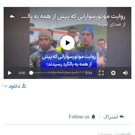
روایت موتورسوارانی که پیش از همه به بالگرد رسیدند: «همه چیز سوخته بود»
از
صدای آمریکا
No media source currently available
0:00
1:14
دانلود
اشتراک
Follow us
همچنبن ببینید: