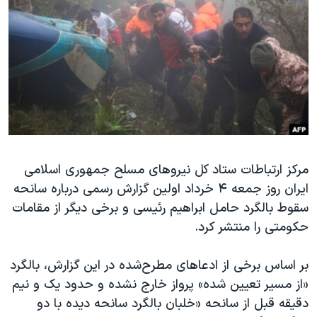
دنبال کنید
مستندها
فرهنگ و زندگی
حقوق شهروندی
انتخابات ریاست جمهوری آمریکا ۲۰۲۴
اقتصادی
حمله جمهوری اسلامی به اسرائیل
رمز مهسا
علم و فناوری
زبانهای مختلف
اسرائیل در جنگ
ورزش زنان در ایران
گالری عکس
اعتراضات زن، زندگی، آزادی
آرشیو پخش زنده
مجموعه مستندهای دادخواهی
مرکز ارتباطات ستاد کل نیروهای مسلح جمهوری اسلامی
ایران روز جمعه ۴ خرداد اولین گزارش رسمی درباره سانحه
تریبونال مردمی آبان ۹۸
سقوط بالگرد حامل ابراهیم رئیسی و برخی دیگر از مقامات
دادگاه حمید نوری
حکومتی را منتشر کرد.
چهل سال گروگان‌گیری
بر اساس برخی از ادعاهای مطرح‌شده در این گزارش، بالگرد
قانون شفافیت دارائی کادر رهبری ایران
«از مسیر تعیین شده» پرواز خارج نشده و حدود یک و نیم
اعتراضات مردمی آبان ۹۸
دقیقه قبل از سانحه «خلبان بالگرد سانحه دیده با دو