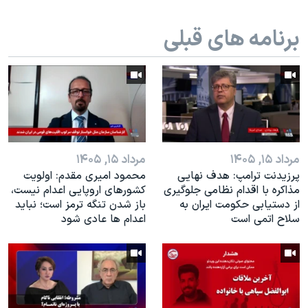
اسرائیل در جنگ
نرگس محمدی برنده جایزه نوبل صلح
برنامه های قبلی
همایش محافظه‌کاران آمریکا «سی‌پک»
صفحه‌های ویژه
سفر پرزیدنت ترامپ به چین
مرداد ۱۵, ۱۴۰۵
مرداد ۱۵, ۱۴۰۵
پرزیدنت ترامپ: هدف نهایی
محمود امیری مقدم: اولویت
مذاکره با اقدام نظامی جلوگیری
کشورهای اروپایی اعدام نیست،
از دستیابی حکومت ایران به
باز شدن تنگه ترمز است؛ نباید
سلاح اتمی است
اعدام ها عادی شود