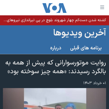
ینکهای
ابل
سترسی
کشته شدن دست‌کم چهار شهروند بلوچ در پی تیراندازی نیروهای امنیتی در دشتیاری؛ روایت‌های متفاوت از جزئیات حادثه
خانه
هش
آخرین ویدیوها
نسخه سبک وب‌سایت
ه
حتوای
موضوع ها
برنامه های قبلی
درباره
صلی
برنامه های تلویزیونی
ایران
هش
جدول برنامه ها
روایت موتورسوارانی که پیش از همه به
ه
آمریکا
فحه
صفحه‌های ویژه
بالگرد رسیدند: «همه چیز سوخته بود»
جهان
صلی
فرکانس‌های صدای آمریکا
ورزشی
جام جهانی ۲۰۲۶
هش
۰۱ خرداد ۱۴۰۳
پخش رادیویی
ه
گزیده‌ها
عملیات خشم حماسی
ستجو
۲۵۰سالگی آمریکا
ویژه برنامه‌ها
یادگیری زبان انگلیسی
ویدیوها
بایگانی برنامه‌های تلویزیونی