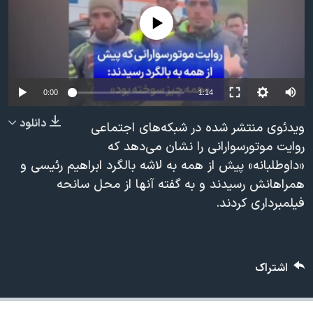
دنبال کنید
مستندها
فرهنگ و زندگی
No media source currently available
حقوق شهروندی
انتخابات ریاست جمهوری آمریکا ۲۰۲۴
اقتصادی
حمله جمهوری اسلامی به اسرائیل
رمز مهسا
علم و فناوری
0:00
1:14
زبانهای مختلف
اسرائیل در جنگ
ورزش زنان در ایران
دانلود
ویدئوی منتشر شده در شبکه‌های اجتماعی
گالری عکس
اعتراضات زن، زندگی، آزادی
روایت موتورسوارانی را نشان می‌دهد که
«داوطلبانه» پیش از همه به لاشه بالگرد ابراهیم رئیسی و
آرشیو پخش زنده
مجموعه مستندهای دادخواهی
همراهانش رسیدند و به گفته آنها از محل سانحه
تریبونال مردمی آبان ۹۸
فیلمبرداری کردند.
دادگاه حمید نوری
چهل سال گروگان‌گیری
قانون شفافیت دارائی کادر رهبری ایران
اشتراک
اعتراضات مردمی آبان ۹۸