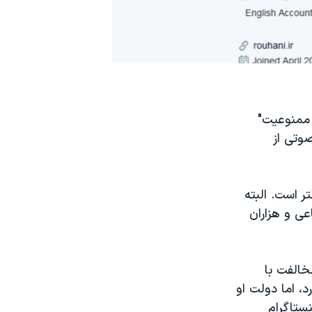
و ممنوعیت"
صوتی از
یران فیلتر است. البته
عی و هزاران
خالفت با
د، اما دولت او
ستاگرام