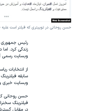
نرگس محمدی برنده جایزه نوبل صلح
همایش محافظه‌کاران آمریکا «سی‌پک»
صفحه‌های ویژه
حسن روحانی در توییتری که فیلتر است علیه ف
سفر پرزیدنت ترامپ به چین
رئیس جمهوری ایر
زندگی کرد. اما 
وبسایت رسمی آی
سابقه فیلترینگ 
وبسایت خبری و 
حسن روحانی که ا
فیلترینگ سخنران
در مقابل گسترش