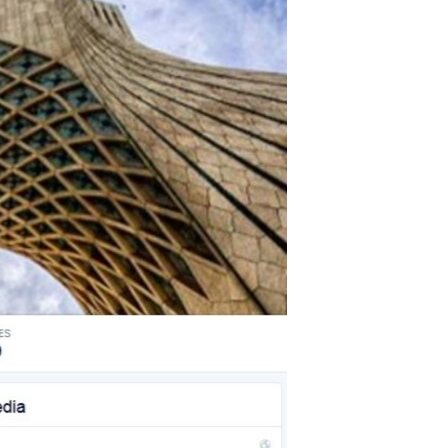
مستندها
فرهنگ و زندگی
حقوق شهروندی
انتخابات ریاست جمهوری آمریکا ۲۰۲۴
اقتصادی
حمله جمهوری اسلامی به اسرائیل
رمز مهسا
علم و فناوری
اسرائیل در جنگ
ورزش زنان در ایران
گالری عکس
اعتراضات زن، زندگی، آزادی
آرشیو پخش زنده
مجموعه مستندهای دادخواهی
تریبونال مردمی آبان ۹۸
دادگاه حمید نوری
چهل سال گروگان‌گیری
قانون شفافیت دارائی کادر رهبری ایران
اعتراضات مردمی آبان ۹۸
اسرائیل در جنگ