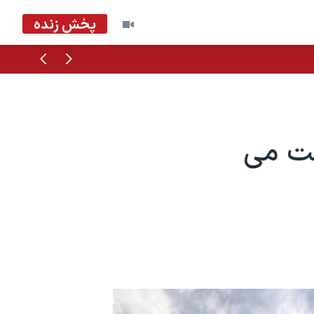
پخش زنده
قبلی
بعدی
فت می