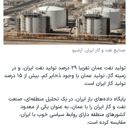
دنبال کنید
مستندها
فرهنگ و زندگی
حقوق شهروندی
انتخابات ریاست جمهوری آمریکا ۲۰۲۴
اقتصادی
حمله جمهوری اسلامی به اسرائیل
رمز مهسا
علم و فناوری
زبانهای مختلف
اسرائیل در جنگ
ورزش زنان در ایران
صنایع نفت و گاز ایران. آرشیو
گالری عکس
اعتراضات زن، زندگی، آزادی
تولید نفت عمان تقریبا ۲۹ درصد تولید نفت ایران، و در
آرشیو پخش زنده
مجموعه مستندهای دادخواهی
زمینه گاز، تولید عمان با وجود ذخایر کم، بیش از ۱۵ درصد
تریبونال مردمی آبان ۹۸
تولید گاز ایران است.
دادگاه حمید نوری
پایگاه داده‌های باز ایران، در یک تحلیل منطقه‌ای، صنعت
چهل سال گروگان‌گیری
نفت و گاز ایران را با عمان، به عنوان یکی از معدود
قانون شفافیت دارائی کادر رهبری ایران
کشورهای منطقه دارای روابط سیاسی خوب با ایران،
اعتراضات مردمی آبان ۹۸
مقایسه کرده است.