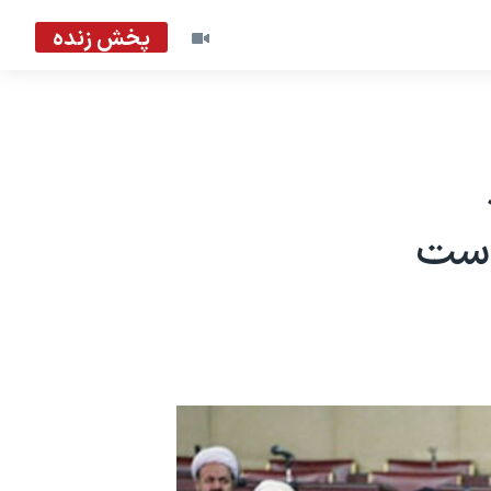
پخش زنده
د
است