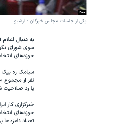
نرگس محمدی برنده جایزه نوبل صلح
همایش محافظه‌کاران آمریکا «سی‌پک»
یکی از جلسات مجلس خبرگان - آرشیو
صفحه‌های ویژه
به دنبال اعلام 
سفر پرزیدنت ترامپ به چین
حوزه‌های انتخا
سیامک ره پیک س
یا رد صلاحیت ش
خبرگزاری کار ای
تعداد نامزدها ب