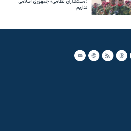
«مستشاران نظامی» جمهوری اسلامی
نداریم