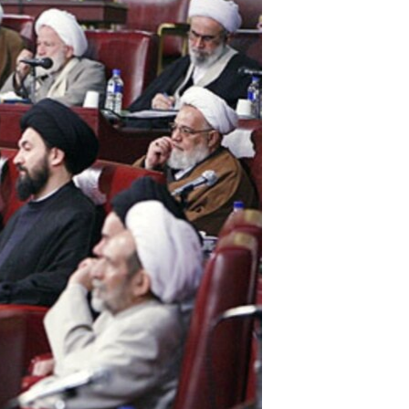
مستندها
فرهنگ و زندگی
حقوق شهروندی
انتخابات ریاست جمهوری آمریکا ۲۰۲۴
اقتصادی
حمله جمهوری اسلامی به اسرائیل
رمز مهسا
علم و فناوری
اسرائیل در جنگ
ورزش زنان در ایران
گالری عکس
اعتراضات زن، زندگی، آزادی
آرشیو پخش زنده
مجموعه مستندهای دادخواهی
تریبونال مردمی آبان ۹۸
دادگاه حمید نوری
چهل سال گروگان‌گیری
قانون شفافیت دارائی کادر رهبری ایران
اعتراضات مردمی آبان ۹۸
اسرائیل در جنگ