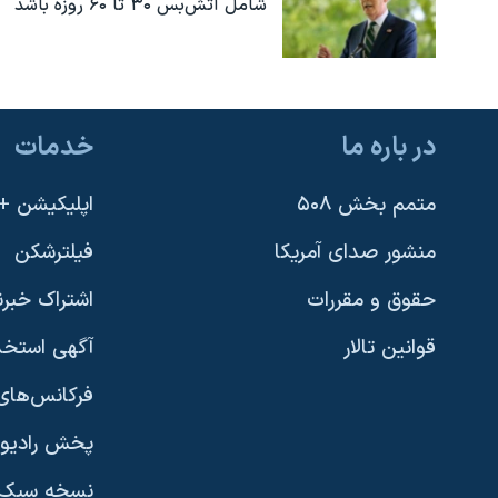
شامل آتش‌بس ۳۰ تا ۶۰ روزه باشد
در باره ما
خدمات
متمم بخش ۵۰۸
اپلیکیشن +VOA
منشور صدای آمریکا
فیلترشکن
حقوق و مقررات
اشتراک خبرن
قوانین تالار
آگهی استخد
فرکانس‌های 
پخش رادیو
یادگیری زبان انگلیسی
نسخه سبک 