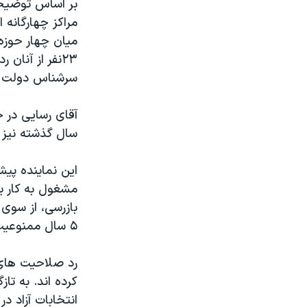
بر اساس توضیحا
مراکز چهارگانه 
۲۳نفر از آنا
سرشناس دولت ح
آقای رسایی در ح
سال گذشته نیز 
این نماینده پی
مشغول به کار ب
بازرسی، از سوی
۵ سال ممنوعیت از فعالیت‌های دولتی محکوم شد.
رد صلاحیت های 
کرده اند. به تا
انتخابات آزاد در