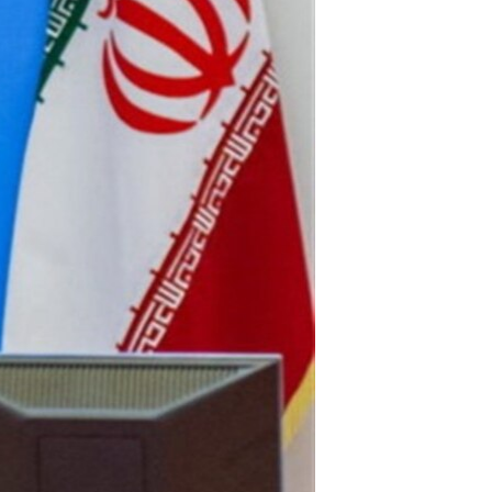
مستندها
فرهنگ و زندگی
حقوق شهروندی
انتخابات ریاست جمهوری آمریکا ۲۰۲۴
اقتصادی
حمله جمهوری اسلامی به اسرائیل
رمز مهسا
علم و فناوری
اسرائیل در جنگ
ورزش زنان در ایران
گالری عکس
اعتراضات زن، زندگی، آزادی
آرشیو پخش زنده
مجموعه مستندهای دادخواهی
تریبونال مردمی آبان ۹۸
دادگاه حمید نوری
چهل سال گروگان‌گیری
قانون شفافیت دارائی کادر رهبری ایران
اعتراضات مردمی آبان ۹۸
اسرائیل در جنگ