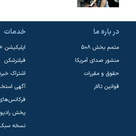
در باره ما
خدمات
متمم بخش ۵۰۸
اپلیکیشن +VOA
منشور صدای آمریکا
فیلترشکن
حقوق و مقررات
اشتراک خبرن
قوانین تالار
آگهی استخد
فرکانس‌های 
پخش رادیو
یادگیری زبان انگلیسی
نسخه سبک 