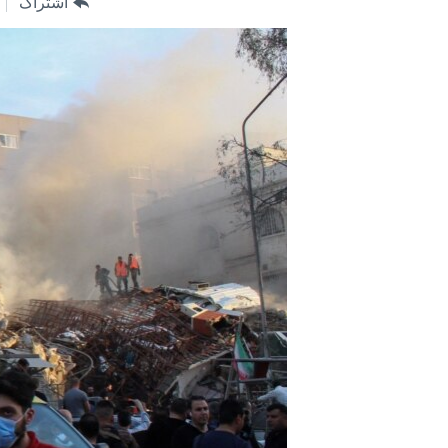
اشتراک
مستندها
فرهنگ و زندگی
حقوق شهروندی
انتخابات ریاست جمهوری آمریکا ۲۰۲۴
اقتصادی
حمله جمهوری اسلامی به اسرائیل
رمز مهسا
علم و فناوری
اسرائیل در جنگ
ورزش زنان در ایران
گالری عکس
اعتراضات زن، زندگی، آزادی
آرشیو پخش زنده
مجموعه مستندهای دادخواهی
تریبونال مردمی آبان ۹۸
دادگاه حمید نوری
چهل سال گروگان‌گیری
قانون شفافیت دارائی کادر رهبری ایران
اعتراضات مردمی آبان ۹۸
اسرائیل در جنگ