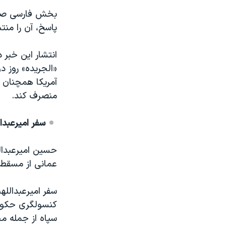
بخش فارسی صدای
پاسخ، آن را منت
انتشار این خبر د
«الجریده» روز د
آمریکا همچنان 
منصرف کند.
سفر امیرعبدا
حسین امیرعبدالل
عمانی از مسقط،
سفر امیرعبدالله
کنسولگری حکوم
سپاه از جمله مح