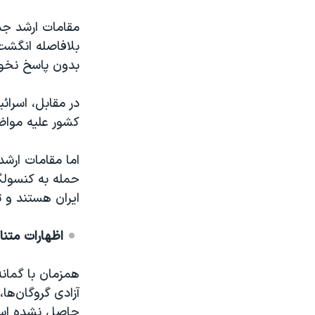
مقامات ارشد جم
بلافاصله انگشت 
بدون پاسخ نخو
در مقابل، اسرائ
کشور علیه مواض
اما مقامات ارش
حمله به کنسولگ
ایران هستند و تد
اظهارات متن
همزمان با گمانه
آزادی گروگان‌ها
حاصل نشده اس