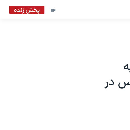
پخش زنده
ه
بس در