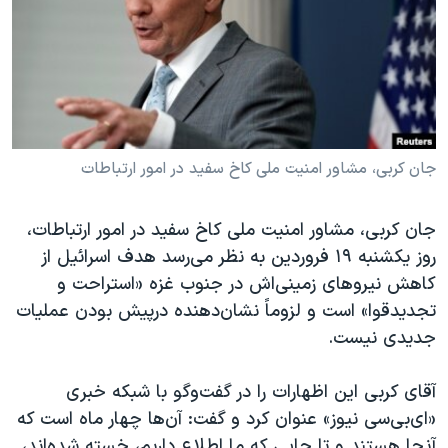
دنبال کنید
مستندها
فرهنگ و زندگی
حقوق شهروندی
انتخابات ریاست جمهوری آمریکا ۲۰۲۴
اقتصادی
حمله جمهوری اسلامی به اسرائیل
رمز مهسا
علم و فناوری
زبانهای مختلف
اسرائیل در جنگ
ورزش زنان در ایران
جان کربی، مشاور امنیت ملی کاخ سفید در امور ارتباطات
گالری عکس
اعتراضات زن، زندگی، آزادی
جان کربی، مشاور امنیت ملی کاخ سفید در امور ارتباطات،
آرشیو پخش زنده
مجموعه مستندهای دادخواهی
روز یکشنبه ١٩ فروردین به نظر می‌رسد هدف اسرائیل از
تریبونال مردمی آبان ۹۸
کاهش نیروهای زمینی‌اش در جنوب غزه «استراحت و
تجدیدقوا» است و لزوماً نشان‌دهنده درپیش بودن عملیات
دادگاه حمید نوری
جدیدی نیست.
چهل سال گروگان‌گیری
قانون شفافیت دارائی کادر رهبری ایران
آقای کربی این اظهارات را در گفت‌وگو با شبکه خبری
«ای‌بی‌سی نیوز» عنوان کرد و گفت: آن‌ها چهار ماه است که
اعتراضات مردمی آبان ۹۸
آنجا هستند و تا جایی که ما اطلاع داریم، خسته شده‌اند،