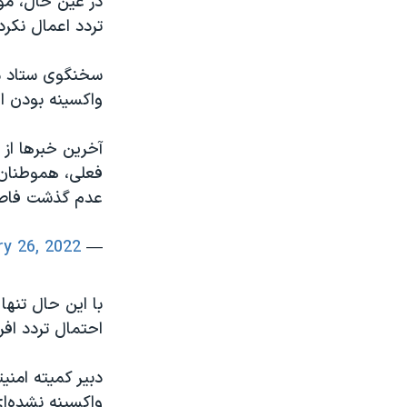
در عین حال، مو
تردد اعمال نکرد
سخنگوی ستاد ملی
واکسینه بودن اف
آخرین خبرها از ستاد ملی کرو
فعلی، هموطنان 
عدم گذشت فاصله زمانی ۳ ماهه با دوز قب
ry 26, 2022
— abbas_shirozhan (@Abbas_Shirozhan)
با این حال تن
احتمال تردد افرا
دبیر کمیته امنی
واکسینه نشده‌ا