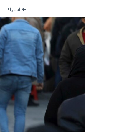
مستندها
فرهنگ و زندگی
اشتراک
حقوق شهروندی
انتخابات ریاست جمهوری آمریکا ۲۰۲۴
اقتصادی
حمله جمهوری اسلامی به اسرائیل
رمز مهسا
علم و فناوری
اسرائیل در جنگ
ورزش زنان در ایران
گالری عکس
اعتراضات زن، زندگی، آزادی
آرشیو پخش زنده
مجموعه مستندهای دادخواهی
تریبونال مردمی آبان ۹۸
دادگاه حمید نوری
چهل سال گروگان‌گیری
قانون شفافیت دارائی کادر رهبری ایران
اعتراضات مردمی آبان ۹۸
اسرائیل در جنگ