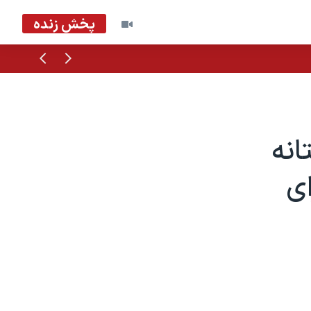
پخش زنده
قبلی
بعدی
انه
ای