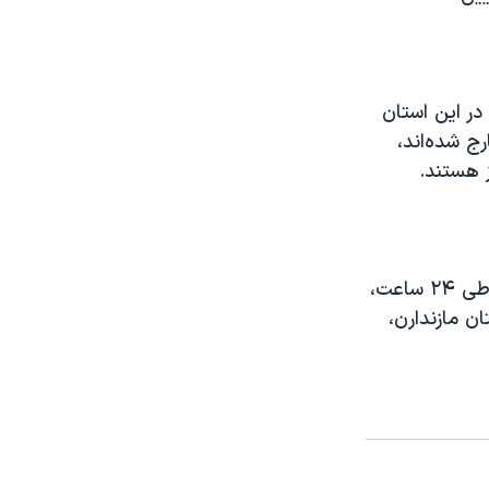
در این استان
رج شده‌اند،
ز هستند.
در مازندران نیز، خبرگزاری فارس از «اوج گرفتن» شمار مبتلایان خبر داده است. طی ۲۴ ساعت،
ن مازندارن،