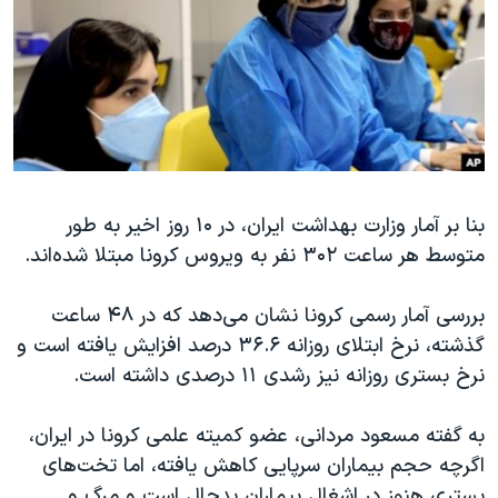
دنبال کنید
مستندها
فرهنگ و زندگی
حقوق شهروندی
انتخابات ریاست جمهوری آمریکا ۲۰۲۴
اقتصادی
حمله جمهوری اسلامی به اسرائیل
رمز مهسا
علم و فناوری
زبانهای مختلف
اسرائیل در جنگ
ورزش زنان در ایران
بنا بر آمار وزارت بهداشت ایران، در ۱۰ روز اخیر به طور
گالری عکس
اعتراضات زن، زندگی، آزادی
متوسط هر ساعت ۳۰۲ نفر به ویروس کرونا مبتلا شده‌اند.
آرشیو پخش زنده
مجموعه مستندهای دادخواهی
تریبونال مردمی آبان ۹۸
بررسی آمار رسمی کرونا نشان می‌دهد که در ۴۸ ساعت
گذشته، نرخ ابتلای روزانه ۳۶.۶ درصد افزایش یافته است و
دادگاه حمید نوری
نرخ بستری روزانه نیز رشدی ۱۱ درصدی داشته است.
چهل سال گروگان‌گیری
قانون شفافیت دارائی کادر رهبری ایران
به گفته مسعود مردانی، عضو کمیته علمی کرونا در ایران،
اگرچه حجم بیماران سرپایی کاهش یافته، اما تخت‌های
اعتراضات مردمی آبان ۹۸
بستری هنوز در اشغال بیماران بدحال است و‌ مرگ و