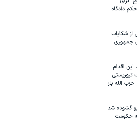
ح" برای
 حکم دادگاه
 از شکایات
ی جمهوری
 این اقدام
ت تروریستی
زب اﻟله باز
یو گشوده شد.
یه حکومت