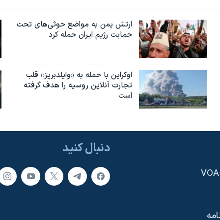
ارتش یمن به مواضع حوثی‌های تحت
حمایت رژیم ایران حمله کرد
اوکراین با حمله به «وایلدبریز» قلب
تجارت آنلاین روسیه را هدف گرفته
است
دنبال کنید
امه