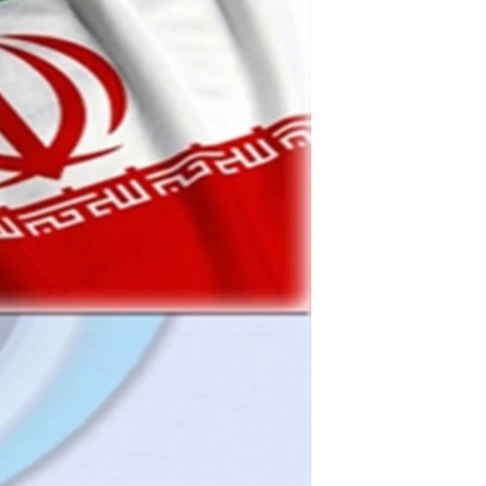
مستندها
فرهنگ و زندگی
حقوق شهروندی
انتخابات ریاست جمهوری آمریکا ۲۰۲۴
اقتصادی
حمله جمهوری اسلامی به اسرائیل
رمز مهسا
علم و فناوری
اسرائیل در جنگ
ورزش زنان در ایران
گالری عکس
اعتراضات زن، زندگی، آزادی
آرشیو پخش زنده
مجموعه مستندهای دادخواهی
تریبونال مردمی آبان ۹۸
دادگاه حمید نوری
چهل سال گروگان‌گیری
قانون شفافیت دارائی کادر رهبری ایران
اعتراضات مردمی آبان ۹۸
اسرائیل در جنگ