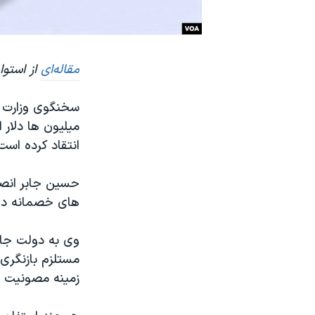
نرگس محمدی برنده جایزه نوبل صلح
همایش محافظه‌کاران آمریکا «سی‌پک»
مقاله‌ای
از استوا
صفحه‌های ویژه
سفر پرزیدنت ترامپ به چین
سخنگوی وزارت ام
میلیون ها دلار 
انتقاد کرده است
حسین جابر انصا
های خصمانه دول
وی به دولت جاس
مستلزم بازنگری
زمینه مصونیت ق