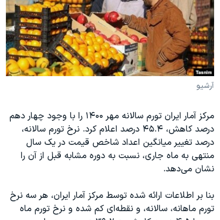
دنبال کنید
مستندها
فرهنگ و زندگی
حقوق شهروندی
انتخابات ریاست جمهوری آمریکا ۲۰۲۴
اقتصادی
حمله جمهوری اسلامی به اسرائیل
رمز مهسا
علم و فناوری
زبانهای مختلف
اسرائیل در جنگ
ورزش زنان در ایران
آرشیو
گالری عکس
اعتراضات زن، زندگی، آزادی
مرکز آمار ایران تورم سالانه مهر ۱۴۰۰ را با وجود چهار دهم
آرشیو پخش زنده
مجموعه مستندهای دادخواهی
درصد کاهش، ۴۵.۴ درصد اعلام کرد. نرخ تورم سالانه،
تریبونال مردمی آبان ۹۸
درصد تغییر میانگین اعداد شاخص قیمت در یک سال
دادگاه حمید نوری
منتهی به ماه جاری، نسبت به دوره مشابه قبل از آن را
نشان می‌دهد.
چهل سال گروگان‌گیری
قانون شفافیت دارائی کادر رهبری ایران
بنا بر اطلاعات ارائه‌ شده توسط مرکز آمار ایران، هر سه نرخ
اعتراضات مردمی آبان ۹۸
تورم ماهانه، سالانه، و نقطه‌ای کم شده و نرخ تورم ماه