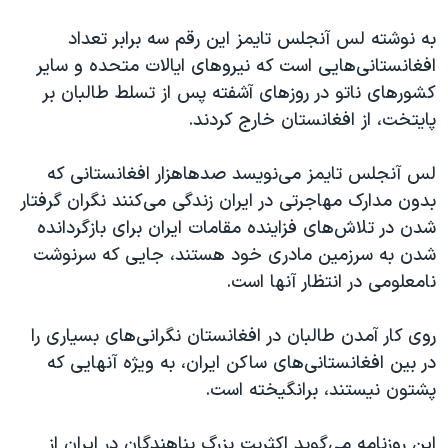
اسرائیل در جنگ
به نوشته لس آنجلس تایمز این رقم سه برابر تعداد
نرگس محمدی برنده جایزه نوبل صلح
افغانستانی‌هایی است که نیروهای ایالات متحده و سایر
همایش محافظه‌کاران آمریکا «سی‌پک»
کشورهای ناتو در روزهای آشفته پس از تسلط طالبان بر
صفحه‌های ویژه
پایتخت، از افغانستان خارج کردند.
سفر پرزیدنت ترامپ به چین
لس آنجلس تایمز می‌نویسد صدهاهزار افغانستانی‌ که
بدون مدارک مهاجرتی در ایران زندگی می‌کنند نگران گرفتار
شدن در تلاش‌های فزاینده‌ مقامات ایران برای بازگردانده
شدن به سرزمین مادری‌ خود هستند، جایی که سرنوشت
نامعلومی در انتظار آنها است.
روی کار آمدن طالبان در افغانستان نگرانی‌‌های بسیاری را
در بین افغانستانی‌های ساکن ایران، به ویژه آنهایی که
پشتون نیستند، برانگیخته است.
این روزنامه می‌گوید اکثریت بزرگ پناهندگان در ایران از