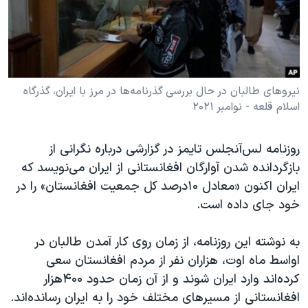
دنبال کنید
مستندها
فرهنگ و زندگی
حقوق شهروندی
انتخابات ریاست جمهوری آمریکا ۲۰۲۴
اقتصادی
حمله جمهوری اسلامی به اسرائیل
رمز مهسا
علم و فناوری
نیروهای طالبان در حال بررسی گذرنامه‌ها در مرز با ایران، گذرگاه
زبانهای مختلف
اسلام قلعه - نوامبر ۲۰۲۱
اسرائیل در جنگ
ورزش زنان در ایران
گالری عکس
اعتراضات زن، زندگی، آزادی
روزنامه لس‌آنجلس تایمز در گزارشی درباره نگرانی از
آرشیو پخش زنده
مجموعه مستندهای دادخواهی
بازگردانده شدن آوارگان افغانستانی از ایران می‌نویسد که
ایران اکنون «معادل ۱۰درصد کل جمعیت افغانستان» را در
تریبونال مردمی آبان ۹۸
خود جای داده است.
دادگاه حمید نوری
چهل سال گروگان‌گیری
به نوشته این روزنامه، از زمان روی کار آمدن طالبان در
اواسط ماه اوت، هزاران نفر از مردم افغانستان سعی
قانون شفافیت دارائی کادر رهبری ایران
کرده‌اند وارد ایران شوند و از آن زمان حدود ۴۰۰هزار
اعتراضات مردمی آبان ۹۸
افغانستانی از مسیرهای مختلف خود را به ایران رسانده‌اند.