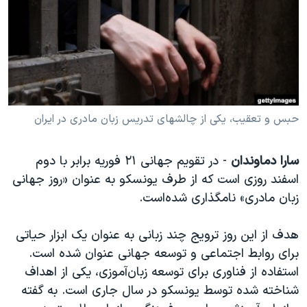
دنبال کنید
مستندها
فرهنگ و زندگی
حقوق شهروندی
انتخابات ریاست جمهوری آمریکا ۲۰۲۴
اقتصادی
حمله جمهوری اسلامی به اسرائیل
رمز مهسا
علم و فناوری
زبانهای مختلف
اسرائیل در جنگ
ورزش زنان در ایران
حبس و تعقیب، یکی از چالشهای تدریس زبان مادری در ایران
گالری عکس
اعتراضات زن، زندگی، آزادی
سارا دماوندان
- در تقویم جهانی ۲۱ فوریه برابر با دوم
آرشیو پخش زنده
مجموعه مستندهای دادخواهی
اسفند روزی است که از طرف یونسکو به عنوان «روز جهانی
تریبونال مردمی آبان ۹۸
زبان مادری» نامگذاری شده‌است.
دادگاه حمید نوری
هدف از این روز ترویج چند زبانی به عنوان یک ابزار حیاتی
چهل سال گروگان‌گیری
برای روابط اجتماعی و توسعه جهانی عنوان شده است.
قانون شفافیت دارائی کادر رهبری ایران
استفاده از فناوری برای توسعه زبان‌آموزی، یکی از اهداف
اعتراضات مردمی آبان ۹۸
شناخته شده توسط یونسکو در سال جاری است. به گفته