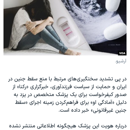
دنبال کنید
مستندها
فرهنگ و زندگی
حقوق شهروندی
انتخابات ریاست جمهوری آمریکا ۲۰۲۴
اقتصادی
حمله جمهوری اسلامی به اسرائیل
رمز مهسا
علم و فناوری
زبانهای مختلف
اسرائیل در جنگ
ورزش زنان در ایران
گالری عکس
اعتراضات زن، زندگی، آزادی
آرشیو.
آرشیو پخش زنده
مجموعه مستندهای دادخواهی
در پی تشدید سختگیری‌های مرتبط با منع سقط جنین در
تریبونال مردمی آبان ۹۸
ایران و حمایت از سیاست فرزندآوری، خبرگزاری «رکنا» از
دادگاه حمید نوری
صدور کیفرخواست برای یک پزشک متخصص در یزد به
چهل سال گروگان‌گیری
دلیل «آمادگی او» برای فراهم‌کردن زمینه اجرای «سقط
جنین غیرقانونی» خبر داده است.
قانون شفافیت دارائی کادر رهبری ایران
اعتراضات مردمی آبان ۹۸
درباره هویت این پزشک هیچگونه اطلاعاتی منتشر نشده