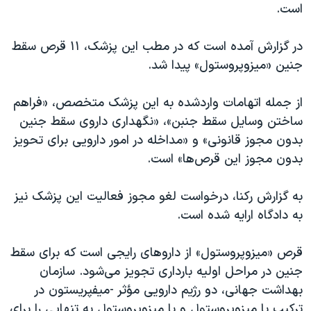
اسرائیل در جنگ
است.
نرگس محمدی برنده جایزه نوبل صلح
در گزارش آمده است که در مطب این پزشک، ۱۱ قرص سقط
همایش محافظه‌کاران آمریکا «سی‌پک»
جنین «میزوپروستول» پیدا شد.
صفحه‌های ویژه
از جمله اتهامات وارد‌شده‌ به این پزشک متخصص، «فراهم
سفر پرزیدنت ترامپ به چین
ساختن وسایل سقط جنبن»، «نگهداری داروی سقط جنین
بدون مجوز قانونی» و «مداخله در امور دارویی برای تحویز
بدون مجوز این قرص‌ها» است.
به گزارش رکنا، درخواست لغو مجوز فعالیت این پزشک نیز
به دادگاه ارایه شده است.
قرص «میزوپروستول» از داروهای رایجی است که برای سقط
جنین در مراحل اولیه بارداری تجویز می‌شود. سازمان
بهداشت جهانی، دو رژیم دارویی مؤثر -میفپریستون در
ترکیب با میزوپروستول و یا میزوپروستول به تنهایی را برای