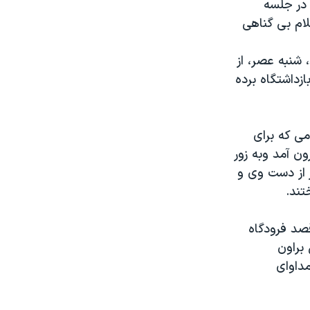
 در جلسه
لام بی گناهی
شنبه عصر، از
زداشتگاه برده
گامی که برای
ن آمد وبه زور
 از دست وی و
تند.
صد فرودگاه
براون
داوای