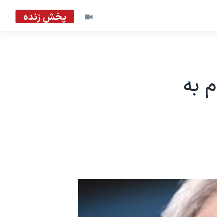
پخش زنده
م به