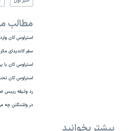
خبر اول
گ
مطالب مر
استراوس کان وارد
سفر کاندیدای مکز
استراوس کان با پر
استراوس کان تحت نظارت ۲۴ س
رد وثیقه رییس صن
در واشنگتن چه می
بیشتر بخوانید