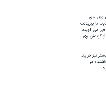
شتر وزير امور
بت با پرزيدنت
 شد. برخی می گويند
از گزينش وی
شتر نيز در يک
 به سبب «اشتباه در
د.