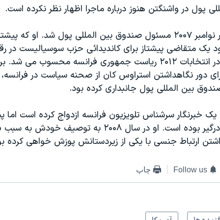
ی پول در واشنگتن هنوز درباره ماجرا اظهار نظر نکرده است.
استراوس کان در نوامبر ۲۰۰۷ مسئول صندوق بين المللی پول شد. او که پي
بود يک متقاضی پيشتاز برای کانديدائی حزب سوسياليست در رقا
نيکولا سارکوزی در انتخابات ۲۰۱۲ رياست جمهوری فرانسه محسوب می
رای دور نگاهداشتن استراوس کان از صحنه سياست در فرانسه، 
ندوق بين المللی پول جانبداری کرده بود.
يک خبرنگار سرشناس تلويزيون فرانسه ازدواج کرده است اما پي
افتضاح جنسی درگير بوده است. او در سال ۲۰۰۸ به توصيف خودش
شتن ارتباط جنسی با يکی از زيردستانش پوزش خواهی کرده بو
Follow us
چاپ