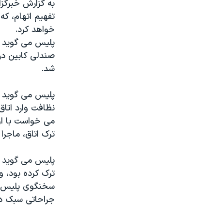
به گزارش خبرگز
تفهيم اتهام، که
خواهد کرد.
پليس می گويد ا
صندلی کابين درج
شد.
نظافت وارد اتاق
می خواست با او
ترک اتاق، ماجرا
پليس می گويد ه
ترک کرده بود، 
سخنگوی پليس ن
جراحاتی سبک د