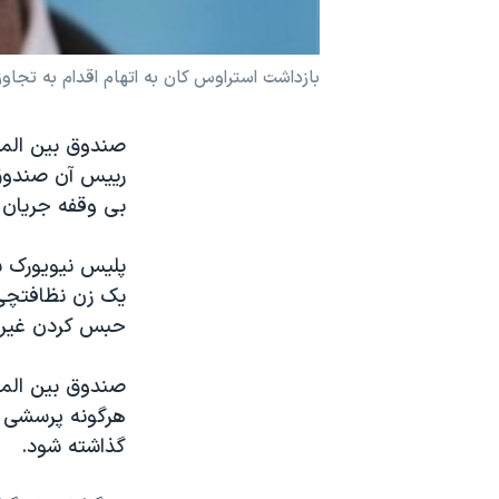
نرگس محمدی برنده جایزه نوبل صلح
همایش محافظه‌کاران آمریکا «سی‌پک»
بازداشت استراوس کان به اتهام اقدام به تجا
صفحه‌های ویژه
صندوق بين المل
سفر پرزیدنت ترامپ به چین
ریيس آن صندوق 
بی وقفه جريان د
پليس نيویورک س
يک زن نظافتچی 
حبس کردن غيرق
صندوق بين المل
هرگونه پرسشی د
گذاشته شود.