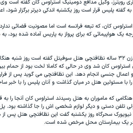
اری رويترز، وکيل مدافع دومينيک استراوس کان گفته است وی
 به گفته پليس قرار است روز یکشنبه اندکی ديرتر برگزار شود، اع
ستراوس کان، که تبعه فرانسه است اما مصونيت قضائی ندارد، 
ه يک هواپيمائی که برای پرواز به پاريس آماده شده بود، به با
پليس می گويد زن ۳۲ ساله نظافتچی هتل سوفيتل گفته است روز شنبه هن
 استراوس کان شد وی در حالی که کاملا لخت بود از حمام بيرو
 اعمال جنسی انجام دهد. اين نظافتچی می گويد پس از فرار
 را با مسئولين هتل در ميان گذاشت و آنان پليس را با خبر ساخ
نگامی که ماموران به هتل رسيدند استراوس کان آنجا را به ق
ولی تلفن دستی و ديگر لوازم شخصی اش را جا گذاشته بود. پل 
يويورک سحرگاه روز یکشنبه گفت اين نظافتچی هتل پس از م
ر يک بيمارستان محل مرخص شده است.