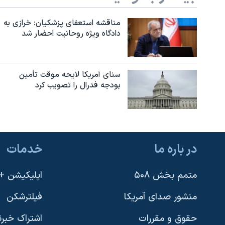
مناقشه استعفای پزشکیان: خرازی به
دادگاه ویژه روحانیت احضار شد
سنای آمریکا لایحه موقت تأمین
بودجه فدرال را تصویب کرد
در باره ما
خدمات
متمم بخش ۵۰۸
اپلیکیشن +VOA
منشور صدای آمریکا
فیلترشکن
حقوق و مقررات
اشتراک خبرن