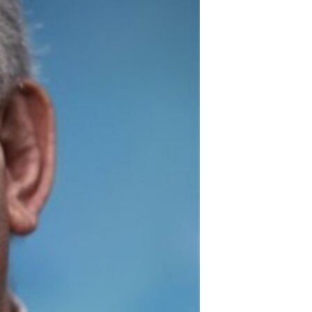
مستندها
فرهنگ و زندگی
حقوق شهروندی
انتخابات ریاست جمهوری آمریکا ۲۰۲۴
اقتصادی
حمله جمهوری اسلامی به اسرائیل
رمز مهسا
علم و فناوری
اسرائیل در جنگ
ورزش زنان در ایران
گالری عکس
اعتراضات زن، زندگی، آزادی
آرشیو پخش زنده
مجموعه مستندهای دادخواهی
تریبونال مردمی آبان ۹۸
دادگاه حمید نوری
چهل سال گروگان‌گیری
قانون شفافیت دارائی کادر رهبری ایران
اعتراضات مردمی آبان ۹۸
اسرائیل در جنگ