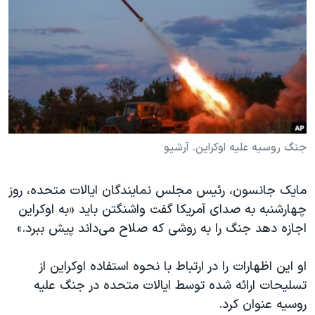
دنبال کنید
مستندها
فرهنگ و زندگی
حقوق شهروندی
انتخابات ریاست جمهوری آمریکا ۲۰۲۴
اقتصادی
حمله جمهوری اسلامی به اسرائیل
رمز مهسا
علم و فناوری
زبانهای مختلف
اسرائیل در جنگ
ورزش زنان در ایران
گالری عکس
اعتراضات زن، زندگی، آزادی
جنگ روسیه علیه اوکراین. آرشیو
آرشیو پخش زنده
مجموعه مستندهای دادخواهی
مایک جانسون، رئیس مجلس نمایندگان ایالات متحده، روز
تریبونال مردمی آبان ۹۸
چهارشنبه به صدای آمریکا گفت واشنگتن باید «به اوکراین
دادگاه حمید نوری
اجازه دهد جنگ را به روشی که صلاح می‌داند پیش ببرد.»
چهل سال گروگان‌گیری
او این اظهارات را در ارتباط با نحوه استفاده اوکراین از
قانون شفافیت دارائی کادر رهبری ایران
تسلیحات ارائه شده توسط ایالات متحده در جنگ علیه
اعتراضات مردمی آبان ۹۸
روسیه عنوان کرد.