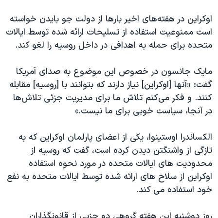
اسرائیل در جنگ
اوکراین در هفته‌های اخیر بارها از دولت جو بایدن خواسته
نرگس محمدی برنده جایزه نوبل صلح
است ممنوعیت استفاده از تسلیحات ارائه شده توسط ایالات
همایش محافظه‌کاران آمریکا «سی‌پک»
متحده برای حمله به اهدافی در داخل روسیه را لغو کند.
صفحه‌های ویژه
مایک جانسون در خصوص این موضوع به صدای آمریکا
سفر پرزیدنت ترامپ به چین
گفت: «آنها [اوکراین] نیاز دارند که بتوانند با [روسیه] مقابله
کنند. و فکر می‌کنم تلاش ما برای مدیریت جزئی تلاش‌ها
در آنجا، سیاست خوبی برای ما نیست.»
الکساندرا اوستینوا، یکی از اعضای پارلمان اوکراین که به
تازگی از واشنگتن دیدن کرده است، گفت که روسیه از
محدودیت های ایالات متحده در مورد نحوه استفاده
اوکراین از سلاح های ارائه شده توسط ایالات متحده به نفع
خود استفاده می کند.
روز دوشنبه این هفته گروهی دو حزبی از قانونگذاران