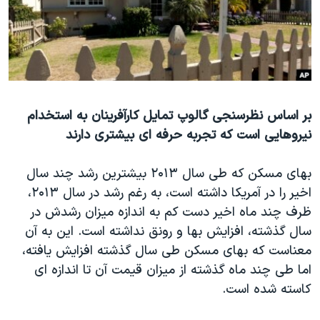
دنبال کنید
مستندها
فرهنگ و زندگی
حقوق شهروندی
انتخابات ریاست جمهوری آمریکا ۲۰۲۴
اقتصادی
حمله جمهوری اسلامی به اسرائیل
رمز مهسا
علم و فناوری
زبانهای مختلف
بر اساس نظرسنجی گالوپ تمایل کارآفرینان به استخدام
اسرائیل در جنگ
ورزش زنان در ایران
نیروهایی است که تجربه حرفه ای بیشتری دارند
گالری عکس
اعتراضات زن، زندگی، آزادی
آرشیو پخش زنده
مجموعه مستندهای دادخواهی
بهای مسکن که طی سال ۲۰۱۳ بیشترین رشد چند سال
اخیر را در آمریکا داشته است، به رغم رشد در سال ۲۰۱۳،
تریبونال مردمی آبان ۹۸
ظرف چند ماه اخیر دست کم به اندازه میزان رشدش در
دادگاه حمید نوری
سال گذشته، افزایش بها و رونق نداشته است. این به آن
چهل سال گروگان‌گیری
معناست که بهای مسکن طی سال گذشته افزایش یافته،
اما طی چند ماه گذشته از میزان قیمت آن تا اندازه ای
قانون شفافیت دارائی کادر رهبری ایران
کاسته شده است.
اعتراضات مردمی آبان ۹۸