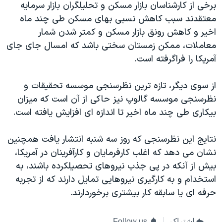
اسرائیل در جنگ
برخی از کارشناسان بازار مسکن و تحلیلگران بازار سرمایه
معتقدند سبب کاهش نسبی بهای مسکن طی چند ماه
نرگس محمدی برنده جایزه نوبل صلح
اخیر و کاهش رونق بازار مسکن و کمتر شدن شمار
همایش محافظه‌کاران آمریکا «سی‌پک»
معاملات، ممکن زمستان سختی باشد که امسال جای جای
صفحه‌های ویژه
آمریکا را فراگرفته است.
سفر پرزیدنت ترامپ به چین
از سوی دیگر، تازه ترین نظرسنجی موسسه تحقیقات و
نظرسنجی موسسه گالوپ نیز حاکی از آن است که میزان
بیکاری طی چند ماه اخیر تا اندازه ای افزایش یافته است.
نتایج این نظرسنجی که روز سه شنبه انتشار یافت همچنین
نشان می دهد که اغلب کارفرمایان و کارآفرینان در آمریکا،
بیش از آنکه در پی جذب نیروهای تحصیلکرده باشند، به
استخدام و به کارگیری نیروهایی تمایل دارند که از تجربه
حرفه ای یا سابقه کار بیشتری برخوردارند.
اشتراک
Follow us