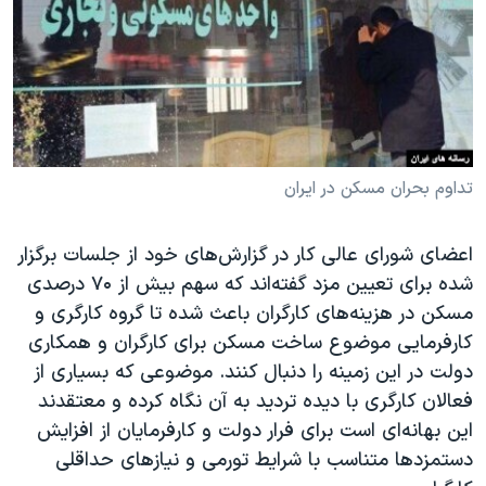
دنبال کنید
مستندها
فرهنگ و زندگی
حقوق شهروندی
انتخابات ریاست جمهوری آمریکا ۲۰۲۴
اقتصادی
حمله جمهوری اسلامی به اسرائیل
رمز مهسا
علم و فناوری
زبانهای مختلف
اسرائیل در جنگ
ورزش زنان در ایران
تداوم بحران مسکن در ایران
گالری عکس
اعتراضات زن، زندگی، آزادی
اعضای شورای عالی کار در گزارش‌های خود از جلسات برگزار
آرشیو پخش زنده
مجموعه مستندهای دادخواهی
شده برای تعیین مزد گفته‌اند که سهم بیش از ۷۰ درصدی
تریبونال مردمی آبان ۹۸
مسکن در هزینه‌های کارگران باعث شده تا گروه کارگری و
دادگاه حمید نوری
کارفرمایی موضوع ساخت مسکن برای کارگران و همکاری
دولت در این زمینه را دنبال کنند. موضوعی که بسیاری از
چهل سال گروگان‌گیری
فعالان کارگری با دیده تردید به آن نگاه کرده و معتقدند
قانون شفافیت دارائی کادر رهبری ایران
این بهانه‌ای است برای فرار دولت و کارفرمایان از افزایش
اعتراضات مردمی آبان ۹۸
دستمزد‌ها متناسب با شرایط تورمی و نیازهای حداقلی