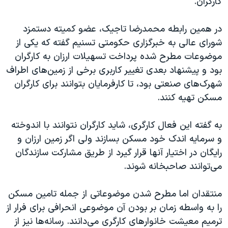
کارگران.
اسرائیل در جنگ
نرگس محمدی برنده جایزه نوبل صلح
در همین رابطه محمدرضا تاجیک، عضو کمیته دستمزد
همایش محافظه‌کاران آمریکا «سی‌پک»
شورای عالی به خبرگزاری حکومتی تسنیم گفته که یکی از
موضوعات مطرح شده پرداخت تسهیلات ارزان به کارگران
صفحه‌های ویژه
بود و پیشنهاد بعدی تغییر کاربری برخی از زمین‌های اطراف
سفر پرزیدنت ترامپ به چین
شهرک‌های صنعتی بود، تا کارفرمایان بتوانند برای کارگران
مسکن تهیه کنند.
به گفته این فعال کارگری،‌ شاید کارگران نتوانند با اندوخته
و سرمایه اندک خود مسکن بسازند ولی اگر زمین ارزان و
رایگان در اختیار آنها قرار گیرد از طریق مشارکت سازندگان
می‌توانند صاحبخانه شوند.
منتقدان اما مطرح شدن موضوعاتی از جمله تامین مسکن
را به واسطه زمان بر بودن آن موضوعی انحرافی برای فرار از
ترمیم معیشت خانوارهای کارگری می‌دانند. رسانه‌ها نیز از