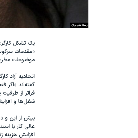
نرگس محمدی برنده جایزه نوبل صلح
همایش محافظه‌کاران آمریکا «سی‌پک»
صفحه‌های ویژه
سفر پرزیدنت ترامپ به چین
«مقدمات سرکوب 
موضوعات مطرح ش
اتحادیه آزاد کا
گفته‌اند «اگر ف
فراتر از ظرفیت 
شغل‌ها و افزای
پیش از این و در
عالی کار با است
افزایش هزینه ز