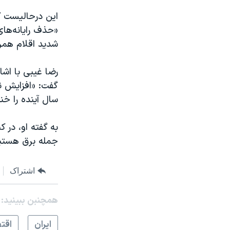
این درحالیست که
«حذف رایانه‌ها
شدید اقلام همرا
سال آینده را خن
به گفته او، در 
جمله برق هستیم 
اشتراک
همچنبن ببینید:
ايران
اقت