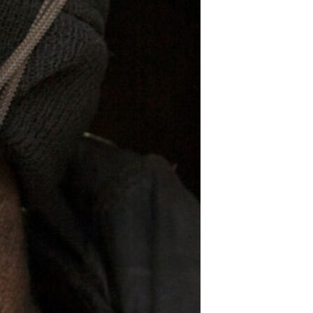
مستندها
فرهنگ و زندگی
حقوق شهروندی
انتخابات ریاست جمهوری آمریکا ۲۰۲۴
اقتصادی
حمله جمهوری اسلامی به اسرائیل
رمز مهسا
علم و فناوری
اسرائیل در جنگ
ورزش زنان در ایران
گالری عکس
اعتراضات زن، زندگی، آزادی
آرشیو پخش زنده
مجموعه مستندهای دادخواهی
تریبونال مردمی آبان ۹۸
دادگاه حمید نوری
چهل سال گروگان‌گیری
قانون شفافیت دارائی کادر رهبری ایران
اعتراضات مردمی آبان ۹۸
اسرائیل در جنگ