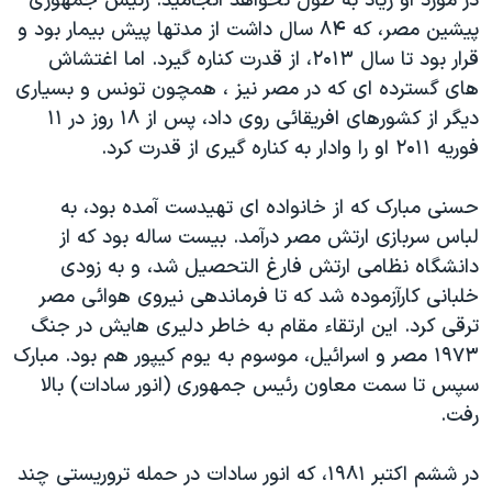
در مورد او زیاد به طول نخواهد انجامید. رئیس جمهوری
اسرائیل در جنگ
پیشین مصر، که ۸۴ سال داشت از مدتها پیش بیمار بود و
نرگس محمدی برنده جایزه نوبل صلح
قرار بود تا سال ۲۰۱۳، از قدرت کناره گیرد. اما اغتشاش
همایش محافظه‌کاران آمریکا «سی‌پک»
های گسترده ای که در مصر نیز ، همچون تونس و بسیاری
دیگر از کشورهای افریقائی روی داد، پس از ۱۸ روز در ۱۱
صفحه‌های ویژه
فوریه ۲۰۱۱ او را وادار به کناره گیری از قدرت کرد.
سفر پرزیدنت ترامپ به چین
حسنی مبارک که از خانواده ای تهیدست آمده بود، به
لباس سربازی ارتش مصر درآمد. بیست ساله بود که از
دانشگاه نظامی ارتش فارغ التحصیل شد، و به زودی
خلبانی کارآزموده شد که تا فرماندهی نیروی هوائی مصر
ترقی کرد. این ارتقاء مقام به خاطر دلیری هایش در جنگ
۱۹۷۳ مصر و اسرائیل، موسوم به یوم کیپور هم بود. مبارک
سپس تا سمت معاون رئیس جمهوری (انور سادات) بالا
رفت.
در ششم اکتبر ۱۹۸۱، که انور سادات در حمله تروریستی چند