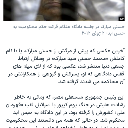
دنبال کنید
مستندها
فرهنگ و زندگی
حقوق شهروندی
انتخابات ریاست جمهوری آمریکا ۲۰۲۴
حسنی مبارک در جلسه دادگاه هنگام قرائت حکم محکومیت به
اقتصادی
حمله جمهوری اسلامی به اسرائیل
حبس ابد- ۲ ژوئن ۲۰۱۲
رمز مهسا
علم و فناوری
زبانهای مختلف
اسرائیل در جنگ
ورزش زنان در ایران
آخرین عکسی که پیش از مرگش از حسنی مبارک، یا با نام
گالری عکس
اعتراضات زن، زندگی، آزادی
کاملش «محمد حسنی سید مبارک» در وسائل ارتباط
جمعی دنیا منتشر شد، عکسی بود که از لای میله های
آرشیو پخش زنده
مجموعه مستندهای دادخواهی
قفس دادگاهی که او، پسرانش و گروهی از همکارانش در
تریبونال مردمی آبان ۹۸
آن محاکمه می شدند گرفته شد.
دادگاه حمید نوری
این رئیس جمهوری مستعفی مصر، که زمانی به خاطر
چهل سال گروگان‌گیری
رشادت هایش در جنگ یوم کیپور با اسرائیل لقب «قهرمان
قانون شفافیت دارائی کادر رهبری ایران
ملی» کشورش را گرفته بود، در این دادگاه به حبس ابد
اعتراضات مردمی آبان ۹۸
محکوم شد. در حالی که همه می دانستند این محکومیت