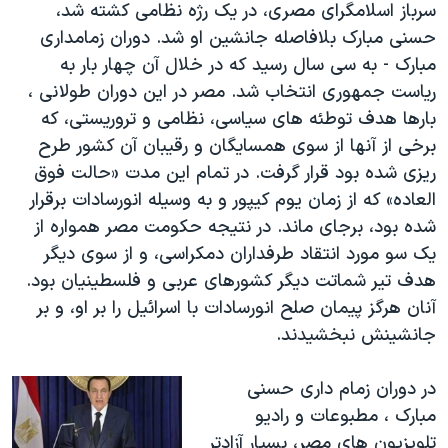
سرباز اسلامگرای مصری، در یک رژه نظامی کشته شد،
حسنی مبارک بلافاصله جانشین او شد. دوران زمامداری
مبارک - به سی سال رسید که در خلال آن چهار بار به
ریاست جمهوری انتخاب شد. مصر در این دوران طولانی ،
بارها هدف توطئه های سیاسی، نظامی و تروریستی، که
برخی از آنها از سوی همسایگان و رقیبان آن کشور طرح
ریزی شده بود قرار گرفت. در تمام این مدت «حالت فوق
العاده» که از زمان یوم کیپور و به وسیله انورسادات برقرار
شده بود، برجای ماند. در نتیجه حکومت مصر همواره از
یک سو مورد انتقاد طرفداران دمکراسی، و از سوی دیگر
هدف تیر شماتت دیگر کشورهای عربی و فلسطینیان بود.
آنان هرگز پیمان صلح انورسادات با اسرائیل را بر او، و بر
جانشینش نبخشیدند.
در دوران زمام داری حسنی
مبارک ، مطبوعات و رادیو
تلویزیون های مصر، بسیار آزادتر