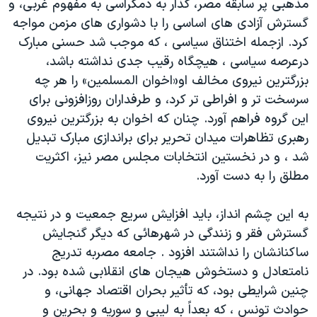
مذهبی پر سابقه مصر، گذار به دمکراسی به مفهوم غربی، و
گسترش آزادی های اساسی را با دشواری های مزمن مواجه
کرد. ازجمله اختناق سیاسی ، که موجب شد حسنی مبارک
درعرصه سیاسی ، هیچگاه رقیب جدی نداشته باشد،
بزرگترین نیروی مخالف او«اخوان المسلمین» را هر چه
سرسخت تر و افراطی تر کرد، و طرفداران روزافزونی برای
این گروه فراهم آورد. چنان که اخوان به بزرگترین نیروی
رهبری تظاهرات میدان تحریر برای براندازی مبارک تبدیل
شد ، و در نخستین انتخابات مجلس مصر نیز، اکثریت
مطلق را به دست آورد.
به این چشم انداز، باید افزایش سریع جمعیت و در نتیجه
گسترش فقر و زنندگی در شهرهائی که دیگر گنجایش
ساکنانشان را نداشتند افزود . جامعه مصربه تدریج
نامتعادل و دستخوش هیجان های انقلابی شده بود. در
چنین شرایطی بود، که تأثیر بحران اقتصاد جهانی، و
حوادث تونس ، که بعداً به لیبی و سوریه و بحرین و