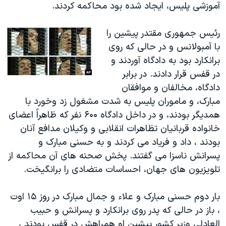
آموزشی پلیس، ایجاد شده بود محاکمه کردند.
رئیس جمهوری مقتدر پیشین را
با آمبولانس و در حالی که روی
برانکارد بود به دادگاه آوردند و
در قفس قرار دادند. در برابر
دادگاه، مخالفان و موافقان
مبارک، و ماموران پلیس به شدت مشغول زد وخورد با
همدیگر بودند، و در داخل دادگاه ۶۰۰ نفر که ظاهراً اعضای
خانواده قربانیان تظاهرات انقلابی و وکیلان مدافع آنان
بودند ، داد و فریاد می کردند و به حسنی مبارک و
پسرانش ناسزا می گفتند. پخش صحنه های آن محاکمه از
تلویزیون های جهان، احساسات متضادی را برانگیخت.
بار دوم حسنی مبارک و علاء و جمال مبارک در روز ۱۵ اوت
، باز در حالی که پدر روی برانکارد و پسرانش و حبیب
العادلی وزیر کشور پیشین او همراهش در قفس بودند ،